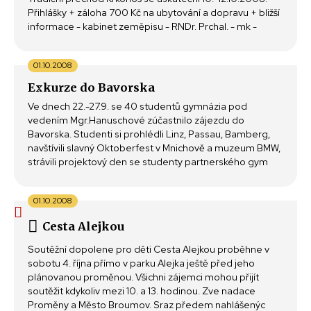
Přihlášky + záloha 700 Kč na ubytování a dopravu + bližší
informace - kabinet zeměpisu - RNDr. Prchal. - mk -
01.10.2008
Exkurze do Bavorska
Ve dnech 22.-27.9. se 40 studentů gymnázia pod
vedením Mgr.Hanuschové zúčastnilo zájezdu do
Bavorska. Studenti si prohlédli Linz, Passau, Bamberg,
navštívili slavný Oktoberfest v Mnichově a muzeum BMW,
strávili projektový den se studenty partnerského gym
01.10.2008
Cesta Alejkou
Soutěžní dopolene pro děti Cesta Alejkou proběhne v
sobotu 4. října přímo v parku Alejka ještě před jeho
plánovanou proměnou. Všichni zájemci mohou přijít
soutěžit kdykoliv mezi 10. a 13. hodinou. Zve nadace
Proměny a Město Broumov. Sraz předem nahlášenýc