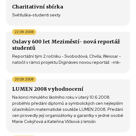
Charitativní sbírka
Světluška-studenti sexty
22.09.2008
Oslavy 600 let Meziměstí- nová reportáž
studentů
Reportážní tým 2.ročníku - Svobodová, Chvíla, Weissar -
natočil v rámci projektu Digináves novou reportáž. -mk-
20.09.2008
LUMEN 2008 vyhodnocení
Na konci minulého školního roku v úterý 10.6.2008
proběhlo předání diplomů a symbolických cen nejlepším
účastníkům matematické soutěže LUMEN 2008. Předání
cen provedly její organizátorky a garantky v jedné osobě
Marie Cvikýřová a Kateřina Vlčková z letošn