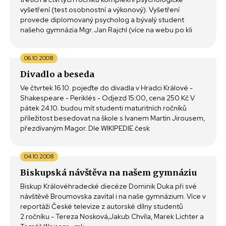
vyšetření (test osobnostní a výkonový). Vyšetření
provede diplomovaný psycholog a bývalý student
našeho gymnázia Mgr. Jan Rajchl (více na webu po kli
06.10.2008
Divadlo a beseda
Ve čtvrtek 16.10. pojeďte do divadla v Hradci Králové -
Shakespeare - Periklés - Odjezd 15:00, cena 250 Kč V
pátek 24.10. budou mít studenti maturitních ročníků
příležitost besedovat na škole s Ivanem Martin Jirousem,
přezdívaným Magor. Dle WIKIPEDIE česk
04.10.2008
Biskupská návštěva na našem gymnáziu
Biskup Královéhradecké diecéze Dominik Duka při své
návštěvě Broumovska zavítal i na naše gymnázium. Více v
reportáži České televize z autorské dílny studentů
2.ročníku - Tereza Nosková,Jakub Chvíla, Marek Lichter a