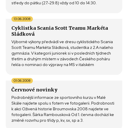
středy do pátku (27.-29.8) vždy od 10 do 14:30.
13.06.2008
Cyklistka Scania Scott Teamu Markéta
Sládková
Výborné výkony předvádí ve dresu cyklistického Scania
Scott Teamu Markéta Sládková, studentka z 2.A našeho
gymnázia. V kategorii juniorek si v posledních týdnech
třetím a druhým místem v závodech Českého poháru
řekla o nominaci do výpravy na MS v italském
01.06.2008
Červnové novinky
Podrobnější informace ze sportovního kurzu v Malé
Skále najdete spolu s fotem ve fotogalerii. Podrobnosti
k akci Oživená historie Broumovska 2008 najdete ve
fotogalerii. Šárka Rambousková Od 1. června dochází ke
změně rozvrhu pro třídy p, kv, sx, sp a 3.