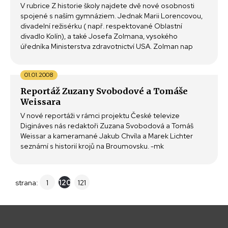
V rubrice Z historie školy najdete dvě nové osobnosti
spojené s naším gymnáziem. Jednak Marii Lorencovou,
divadelní režisérku ( např. respektované Oblastní
divadlo Kolín), a také Josefa Zolmana, vysokého
úředníka Ministerstva zdravotnictví USA. Zolman nap
01.01.2008
Reportáž Zuzany Svobodové a Tomáše
Weissara
V nové reportáži v rámci projektu České televize
Digináves nás redaktoři Zuzana Svobodová a Tomáš
Weissar a kameramané Jakub Chvíla a Marek Lichter
seznámí s historií krojů na Broumovsku. -mk
strana:
1
120
121