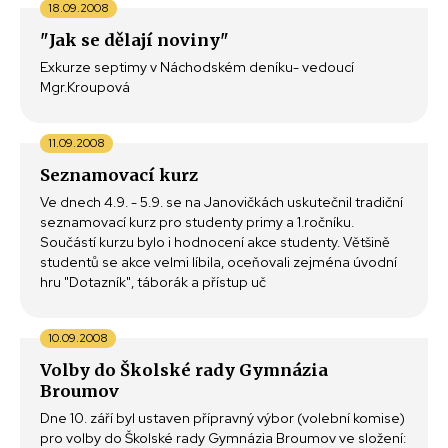
18.09.2008
"Jak se dělají noviny"
Exkurze septimy v Náchodském deníku- vedoucí
Mgr.Kroupová
11.09.2008
Seznamovací kurz
Ve dnech 4.9. - 5.9. se na Janovičkách uskutečnil tradiční
seznamovací kurz pro studenty primy a 1.ročníku.
Součástí kurzu bylo i hodnocení akce studenty. Většině
studentů se akce velmi líbila, oceňovali zejména úvodní
hru "Dotazník", táborák a přístup uč
10.09.2008
Volby do Školské rady Gymnázia
Broumov
Dne 10. září byl ustaven přípravný výbor (volební komise)
pro volby do Školské rady Gymnázia Broumov ve složení: