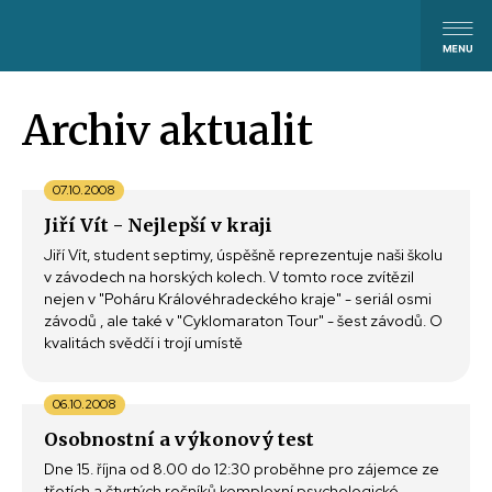
Archiv aktualit
07.10.2008
Jiří Vít - Nejlepší v kraji
Jiří Vít, student septimy, úspěšně reprezentuje naši školu
v závodech na horských kolech. V tomto roce zvítězil
nejen v "Poháru Královéhradeckého kraje" - seriál osmi
závodů , ale také v "Cyklomaraton Tour" - šest závodů. O
kvalitách svědčí i trojí umístě
06.10.2008
Osobnostní a výkonový test
Dne 15. října od 8.00 do 12:30 proběhne pro zájemce ze
třetích a čtvrtých ročníků komplexní psychologické