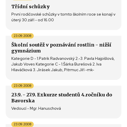
Třídní schůzky
První rodičovské schůzky v tomto školním roce se konají v
úterý 30.září - od 16.00
23.09.2008
Školní soutěž v poznávání rostlin - nižší
gymnázium
Kategorie D - 1.Patrik Radvanovský 2.-3. Pavla Hajpišlová,
Jakub Voves Kategorie C - 1.Šárka Burešová 2. Iva
Hlaváčková 3. Jirásek Jakub, Pitrmuc Jiří -mk-
23.09.2008
23.9. - 27.9. Exkurze studentů 4.ročníku do
Bavorska
Vedoucí - Mgr. Hanuschová
23.09.2008