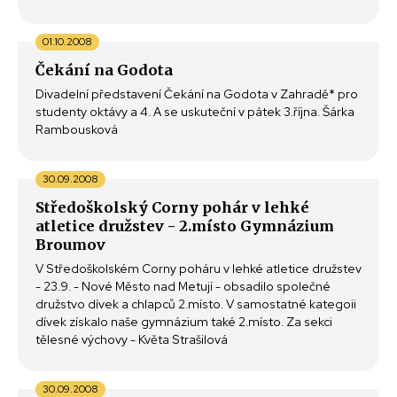
01.10.2008
Čekání na Godota
Divadelní představení Čekání na Godota v Zahradě* pro
studenty oktávy a 4. A se uskuteční v pátek 3.října. Šárka
Rambousková
30.09.2008
Středoškolský Corny pohár v lehké
atletice družstev - 2.místo Gymnázium
Broumov
V Středoškolském Corny poháru v lehké atletice družstev
- 23.9. - Nové Město nad Metují - obsadilo společné
družstvo dívek a chlapců 2.místo. V samostatné kategoii
dívek získalo naše gymnázium také 2.místo. Za sekci
tělesné výchovy - Květa Strašilová
30.09.2008