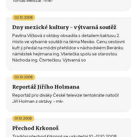
Tomáš Weissar. -mk-
02.10.2008
Dny mexické kultury - výtvarná soutěž
Pavlína Vlčková z oktávy obsadila s detailem kaktusu 2.
místo ve výtvarné soutěži na téma Mexiko. Cenu cestovní
kufr ji předal na módní přehlídce v náchodském Beránku
náměstek hejtmana ing. Všetečka spolu se starostou
Náchoda ing. Čtvrtečkou. Výtvarná so
02.10.2008
Reportáž Jiřího Holmana
Reportáž pro diváky České televize tentokráte natočil
Jiří Holman z oktávy. - mk-
01.10.2008
Přechod Krkonoš
Tradiční přechod Krkonoš se uskuteční 10.-12.10.2008.