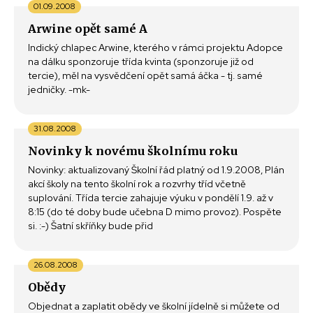
01.09.2008
Arwine opět samé A
Indický chlapec Arwine, kterého v rámci projektu Adopce
na dálku sponzoruje třída kvinta (sponzoruje již od
tercie), měl na vysvědčení opět samá áčka - tj. samé
jedničky. -mk-
31.08.2008
Novinky k novému školnímu roku
Novinky: aktualizovaný Školní řád platný od 1.9.2008, Plán
akcí školy na tento školní rok a rozvrhy tříd včetně
suplování. Třída tercie zahajuje výuku v pondělí 1.9. až v
8:15 (do té doby bude učebna D mimo provoz). Pospěte
si. :-) Šatní skříňky bude přid
26.08.2008
Obědy
Objednat a zaplatit obědy ve školní jídelně si můžete od