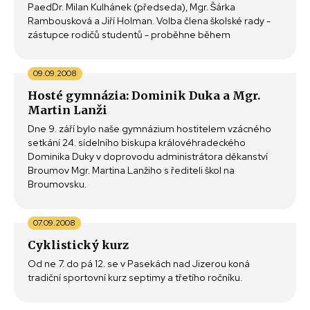
PaedDr. Milan Kulhánek (předseda), Mgr. Šárka
Rambousková a Jiří Holman. Volba člena školské rady -
zástupce rodičů studentů - proběhne během
09.09.2008
Hosté gymnázia: Dominik Duka a Mgr.
Martin Lanži
Dne 9. září bylo naše gymnázium hostitelem vzácného
setkání 24. sídelního biskupa královéhradeckého
Dominika Duky v doprovodu administrátora děkanství
Broumov Mgr. Martina Lanžiho s řediteli škol na
Broumovsku.
07.09.2008
Cyklistický kurz
Od ne 7. do pá 12. se v Pasekách nad Jizerou koná
tradiční sportovní kurz septimy a třetího ročníku.