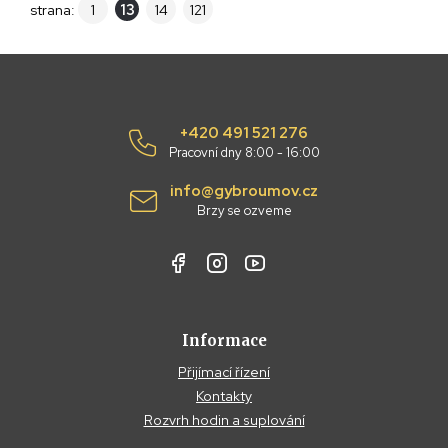
strana:
1
13
14
121
+420 491 521 276
Pracovní dny 8:00 - 16:00
info@gybroumov.cz
Brzy se ozveme
Informace
Přijímací řízení
Kontakty
Rozvrh hodin a suplování