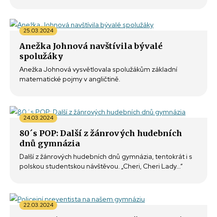
25.03.2024
Anežka Johnová navštívila bývalé
spolužáky
Anežka Johnová vysvětlovala spolužákům základní
matematické pojmy v angličtině.
24.03.2024
80´s POP: Další z žánrových hudebních
dnů gymnázia
Další z žánrových hudebních dnů gymnázia, tentokrát i s
polskou studentskou návštěvou. „Cheri, Cheri Lady...“
22.03.2024