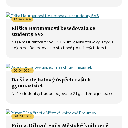
10.04.2024
Eliška Hartmanová besedovala se
studenty SVS
Naše maturantka z roku 2018 umí český znakový jazyk, a
nejen ho. Besedovala o sluchově postižených lidech.
09.04.2024
Další volejbalový úspěch našich
gymnazistek
Naše studentky budou bojovat o 2.ligu, držme jim palce.
08.04.2024
Prima: Dílna čtení v Městské knihovně