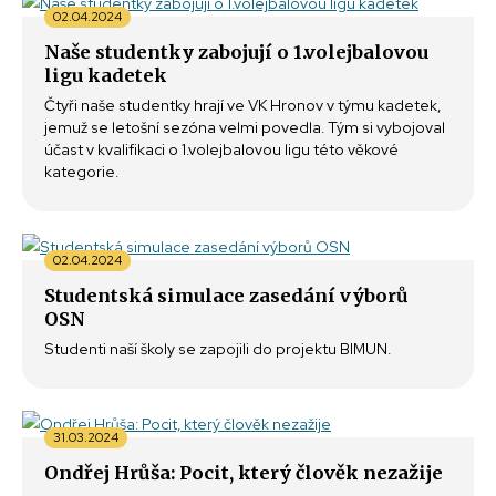
02.04.2024
Naše studentky zabojují o 1.volejbalovou
ligu kadetek
Čtyři naše studentky hrají ve VK Hronov v týmu kadetek,
jemuž se letošní sezóna velmi povedla. Tým si vybojoval
účast v kvalifikaci o 1.volejbalovou ligu této věkové
kategorie.
02.04.2024
Studentská simulace zasedání výborů
OSN
Studenti naší školy se zapojili do projektu BIMUN.
31.03.2024
Ondřej Hrůša: Pocit, který člověk nezažije