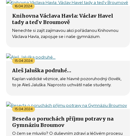
16.04.2024
Knihovna Václava Havla: Václav Havel
tady a teď v Broumově
Nenechte si zajít zajímavou akci pořádanou Knihovnou
Václava Havla, zapojuje se i naše gymnázium.
15.04.2024
Aleš Jaluška podruhé…
Kaplan valdické věznice, ale hlavně pozoruhodný člověk,
to je Aleš Jaluška. Naprosto uchvátil naše studenty.
15.04.2024
Beseda o poruchách příjmu potravy na
Gymnáziu Broumov
O čem se mluvilo? O duševním zdraví a léčivém procesu