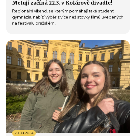
Metují začíná 22.3. v Kolárově divadle!
Regionální víkend, se kterým pomáhají také studenti
gymnázia, nabízí výběr z více než stovky filmů uvedených
na festivalu pražském.
20.03.2024