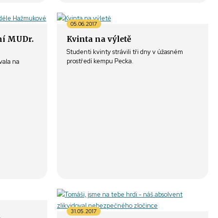
05.06.2017
ní MUDr.
Kvinta na výletě
Studenti kvinty strávili tři dny v úžasném
prostředí kempu Pecka.
ala na
31.05.2017
ů