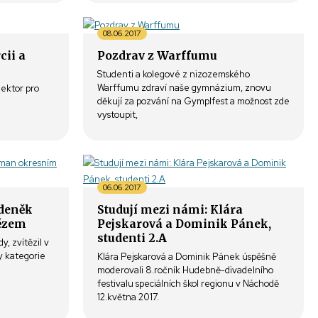
08.06.2017
cii a
Pozdrav z Warffumu
Studenti a kolegové z nizozemského
Warffumu zdraví naše gymnázium, znovu
lektor pro
děkují za pozvání na Gymplfest a možnost zde
vystoupit,
06.06.2017
Zdeněk
Studují mezi námi: Klára
ězem
Pejskarová a Dominik Pánek,
studenti 2.A
, zvítězil v
y kategorie
Klára Pejskarová a Dominik Pánek úspěšně
moderovali 8.ročník Hudebně-divadelního
festivalu speciálních škol regionu v Náchodě
12.května 2017.