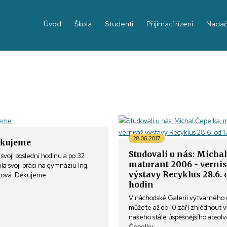
Úvod
Škola
Studenti
Přijímací řízení
Nadač
28.06.2017
ěkujeme
Studovali u nás: Michal
svoji poslední hodinu a po 32
maturant 2006 - verni
la svoji práci na gymnáziu Ing.
výstavy Recyklus 28.6. 
tová. Děkujeme.
hodin
V náchodské Galerii výtvarného
můžete až do 10.září zhlédnout 
našeho stále úspěšnějšího absol
Čepelky.