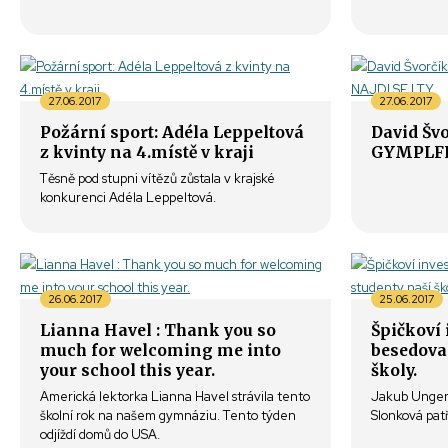
27.06.2017
27.06.2017
Požární sport: Adéla Leppeltová
David Švo
z kvinty na 4.místě v kraji
GYMPLFE
Těsně pod stupni vítězů zůstala v krajské
konkurenci Adéla Leppeltová.
26.06.2017
25.06.2017
Lianna Havel : Thank you so
Špičkoví 
much for welcoming me into
besedoval
your school this year.
školy.
Americká lektorka Lianna Havel strávila tento
Jakub Unger 
školní rok na našem gymnáziu. Tento týden
Slonková pat
odjíždí domů do USA.