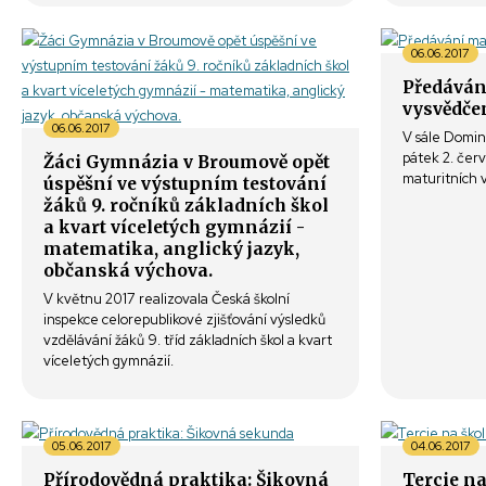
06.06.2017
Předáván
vysvědče
06.06.2017
V sále Domin
pátek 2. čer
Žáci Gymnázia v Broumově opět
maturitních 
úspěšní ve výstupním testování
žáků 9. ročníků základních škol
a kvart víceletých gymnázií -
matematika, anglický jazyk,
občanská výchova.
V květnu 2017 realizovala Česká školní
inspekce celorepublikové zjišťování výsledků
vzdělávání žáků 9. tříd základních škol a kvart
víceletých gymnázií.
05.06.2017
04.06.2017
Přírodovědná praktika: Šikovná
Tercie na