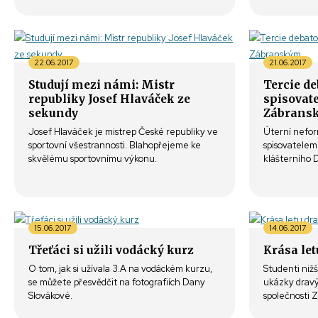
22.06.2017
21.06.2017
Studují mezi námi: Mistr
Tercie de
republiky Josef Hlaváček ze
spisovat
sekundy
Zábrans
Josef Hlaváček je mistrep České republiky ve
Úterní nefor
sportovní všestrannosti. Blahopřejeme ke
spisovatele
skvělému sportovnímu výkonu.
klášterního 
15.06.2017
14.06.2017
Třeťáci si užili vodácký kurz
Krása le
O tom, jak si užívala 3.A na vodáckém kurzu,
Studenti nižš
se můžete přesvědčit na fotografiích Dany
ukázky dravýc
Slovákové.
společnosti 