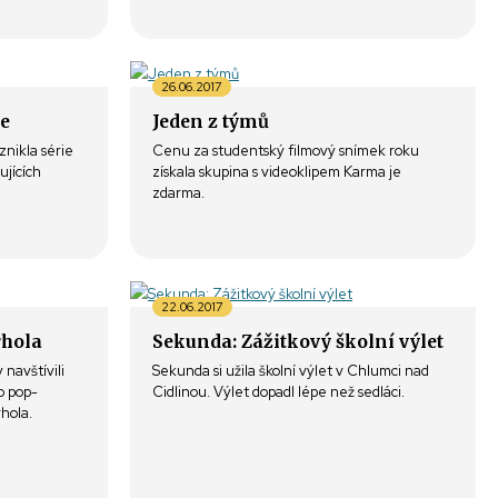
26.06.2017
le
Jeden z týmů
nikla série
Cenu za studentský filmový snímek roku
ujících
získala skupina s videoklipem Karma je
zdarma.
22.06.2017
rhola
Sekunda: Zážitkový školní výlet
 navštívili
Sekunda si užila školní výlet v Chlumci nad
o pop-
Cidlinou. Výlet dopadl lépe než sedláci.
hola.