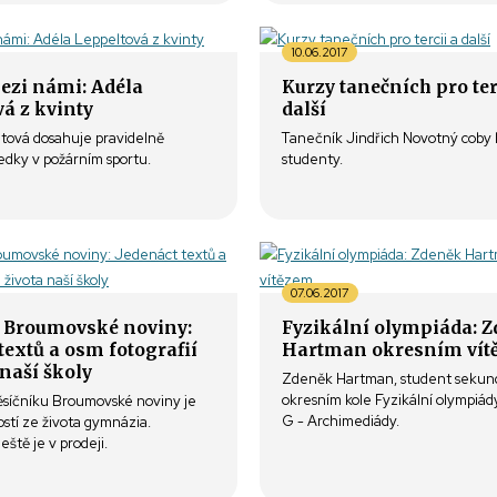
10.06.2017
mezi námi: Adéla
Kurzy tanečních pro ter
á z kvinty
další
tová dosahuje pravidelně
Tanečník Jindřich Novotný coby 
edky v požárním sportu.
studenty.
07.06.2017
 Broumovské noviny:
Fyzikální olympiáda: 
textů a osm fotografií
Hartman okresním vít
 naší školy
Zdeněk Hartman, student sekundy
okresním kole Fyzikální olympiád
ěsíčníku Broumovské noviny je
G - Archimediády.
stí ze života gymnázia.
eště je v prodeji.