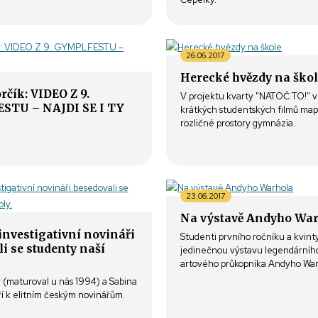
26.06.2017
Herecké hvězdy na ško
rčík: VIDEO Z 9.
V projektu kvarty "NATOČ TO!" vz
STU – NAJDI SE I TY
krátkých studentských filmů map
rozličné prostory gymnázia.
23.06.2017
Na výstavě Andyho Wa
investigativní novináři
Studenti prvního ročníku a kvinty
i se studenty naší
jedinečnou výstavu legendárníh
artového průkopníka Andyho War
(maturoval u nás 1994) a Sabina
ří k elitním českým novinářům.