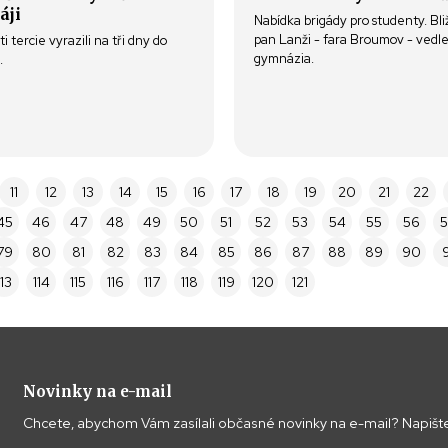
áji
Nabídka brigády pro studenty. Bli
pan Lanži - fara Broumov - vedl
i tercie vyrazili na tři dny do
gymnázia.
.
11
12
13
14
15
16
17
18
19
20
21
22
45
46
47
48
49
50
51
52
53
54
55
56
5
79
80
81
82
83
84
85
86
87
88
89
90
9
113
114
115
116
117
118
119
120
121
Novinky na e-mail
Chcete, abychom Vám zasílali občasné novinky na e-mail? Napište