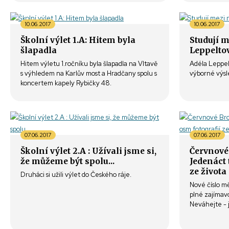
10.06.2017
10.06.2017
Školní výlet 1.A: Hitem byla
Studují 
šlapadla
Leppeltov
Hitem výletu 1.ročníku byla šlapadla na Vltavě
Adéla Leppel
s výhledem na Karlův most a Hradčany spolu s
výborné výsl
koncertem kapely Rybičky 48.
07.06.2017
07.06.2017
Školní výlet 2.A : Užívali jsme si,
Červnové
že můžeme být spolu...
Jedenáct 
ze života
Druháci si užili výlet do Českého ráje.
Nové číslo m
plné zajímavo
Neváhejte - j