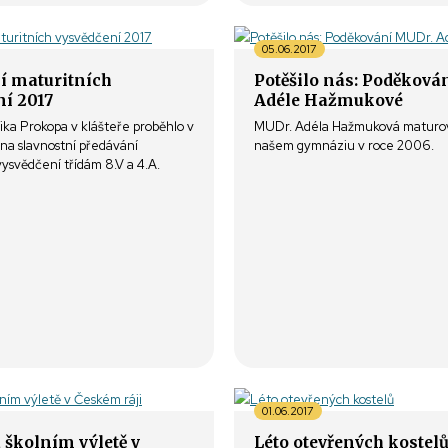
05.06.2017
í maturitních
Potěšilo nás: Poděková
ní 2017
Adéle Hažmukové
ika Prokopa v klášteře proběhlo v
MUDr. Adéla Hažmuková maturov
vna slavnostní předávání
našem gymnáziu v roce 2006.
vysvědčení třídám 8.V a 4.A.
01.06.2017
 školním výletě v
Léto otevřených kostel