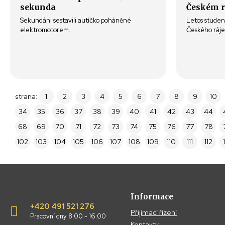
sekunda
Českém r
Sekundáni sestavili autíčko poháněné
Letos student
elektromotorem.
Českého ráje
strana:
1
2
3
4
5
6
7
8
9
10
34
35
36
37
38
39
40
41
42
43
44
68
69
70
71
72
73
74
75
76
77
78
102
103
104
105
106
107
108
109
110
111
112
Informace
+420 491 521 276
Přijímací řízení
Pracovní dny 8:00 - 16:00
Kontakty