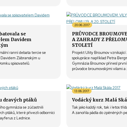
20.06.2017
batovala se
PRŮVODCE BROUMOVE
elem Davidem
A ZAHRADY Z PŘELOMU 
kým
STOLETÍ
mální ranní debata tercie se
Projekt Ulity Broumov vznikající
m Davidem Zábranským u
spolupráce například Petra Ber
Domku spisovatelů.
Gymnázia Broumov přinesl první
průvodce broumovskými vilami a
13.06.2017
tu dravých ptáků
Vodácký kurz Malá Ská
ího gymnázia se zúčastnili
Tak jako každý rok, tak i letos tří
h ptáků, které přivezli odborníci
A zanořila pádla do zpěněných peř
Zayferus z Lednice.