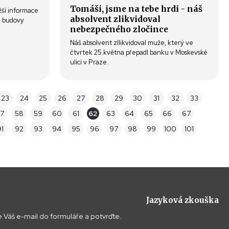
Tomáši, jsme na tebe hrdi - náš
žší informace
absolvent zlikvidoval
e budovy
nebezpečného zločince
Náš absolvent zllikvidoval muže, který ve
čtvrtek 25.května přepadl banku v Moskevské
ulici v Praze.
23
24
25
26
27
28
29
30
31
32
33
7
58
59
60
61
62
63
64
65
66
67
1
92
93
94
95
96
97
98
99
100
101
Jazyková zkouška
 Váš e-mail do formuláře a potvrďte.