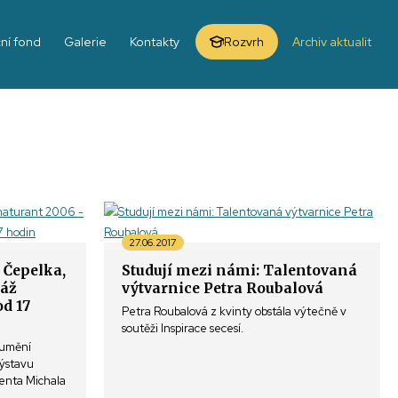
ní fond
Galerie
Kontakty
Rozvrh
Archiv aktualit
27.06.2017
 Čepelka,
Studují mezi námi: Talentovaná
sáž
výtvarnice Petra Roubalová
od 17
Petra Roubalová z kvinty obstála výtečně v
soutěži Inspirace secesí.
 umění
výstavu
venta Michala