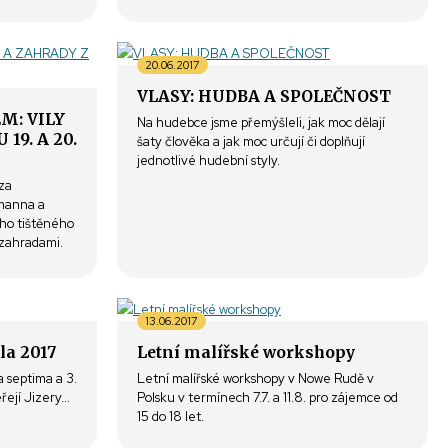
20.06.2017
VLASY: HUDBA A SPOLEČNOST
M: VILY
Na hudebce jsme přemýšleli, jak moc dělají
19. A 20.
šaty člověka a jak moc určují či doplňují
jednotlivé hudební styly.
 za
gmanna a
ho tištěného
 zahradami.
13.06.2017
la 2017
Letní malířské workshopy
da septima a 3.
Letní malířské workshopy v Nowe Rudě v
ejí Jizery...
Polsku v termínech 7.7. a 11.8. pro zájemce od
15 do 18 let.