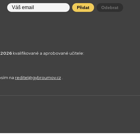
Přidat
Odebrat
8.2026
kvalifikované a aprobované učitele:
rosím na
reditel@gybroumov.cz
.