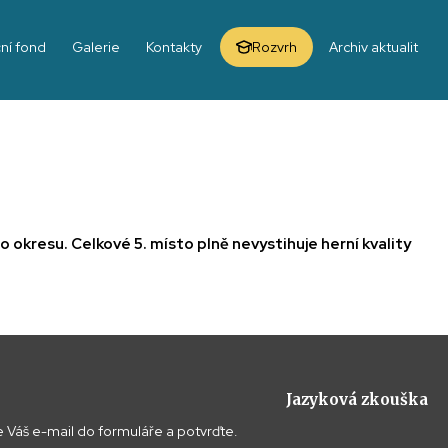
ní fond
Galerie
Kontakty
Rozvrh
Archiv aktualit
ho okresu. Celkové 5. místo plně nevystihuje herní kvality
Jazyková zkouška
 Váš e-mail do formuláře a potvrďte.