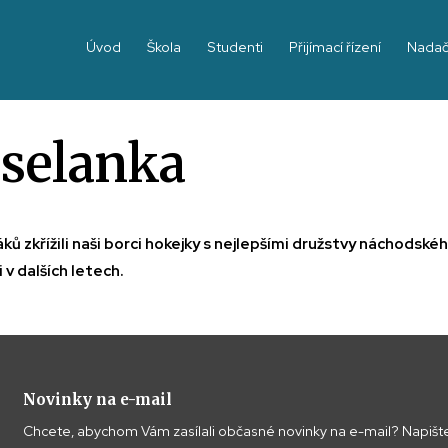
Úvod
Škola
Studenti
Přijímací řízení
Nadač
 selanka
ků zkřížili naši borci hokejky s nejlepšími družstvy náchodské
v dalších letech.
Novinky na e-mail
Chcete, abychom Vám zasílali občasné novinky na e-mail? Napište