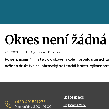
Okres není žádná
26.11.2013
|
autor: Gymnázium Broumov
Po senzačním 1. místě v okrskovém kole florbalu starších žá
našeho družstva ani obrovský potenciál k růstu výkonnosti 
Informace
+420 491 521 276
Přijímací řízení
Pracovní dny 8:00 - 16:00