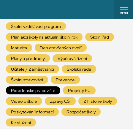
Školní vzdělávací program
Plán akcí školy na aktuální školní rok
Školní řád
Maturita
Den otevřených dveří
Plány a předměty
Výběrová řízení
Učitelé / Zaměstnanci
Školská rada
Školní stravování
Prevence
Poradenské pracoviště
Projekty EU
Video o škole
Zprávy ČŠI
Z historie školy
Poskytování informací
Rozpočet školy
Ke stažení