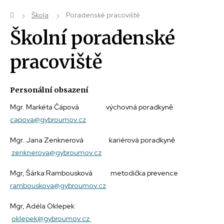
Škola
Poradenské pracoviště
Školní poradenské
pracoviště
Personální obsazení
Mgr. Markéta Čápová výchovná poradkyně
capova@gybroumov.cz
Mgr. Jana Zenknerová kariérová poradkyně
zenknerova@gybroumov.cz
Mgr, Šárka Rambousková metodička prevence
rambouskova@gybroumov.cz
Mgr, Adéla Oklepek
oklepek@gybroumov.cz