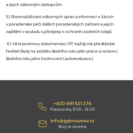
a jejich zákonným zástupcům.
5) Shromažďování odborných zpráv a informací o žácích
v poradenské péči dalších poradenských zařízení a jejich
zajištění v souladu s předpisy o ochraně osobních údajů.
6) Vést povinnou dokumentaci VP, každý rok předkládat
řediteli školy na začátku školního roku plán práce a na konci
školního roku jeho hodnocení (autoevaluace)
+420 491 521 276
Pracovní dny 8:00 - 16:00
info@gybroumov.cz
Brzy se ozveme