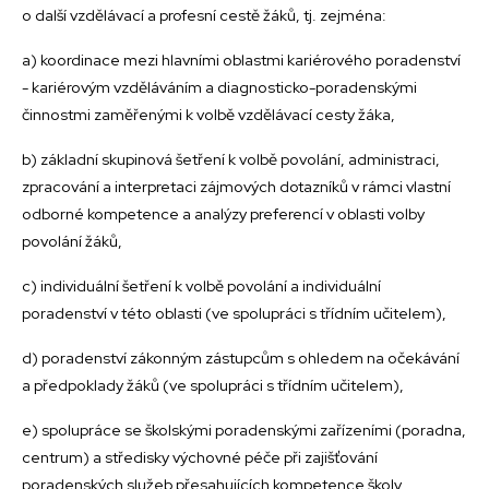
o další vzdělávací a profesní cestě žáků, tj. zejména:
a) koordinace mezi hlavními oblastmi kariérového poradenství
- kariérovým vzděláváním a diagnosticko-poradenskými
činnostmi zaměřenými k volbě vzdělávací cesty žáka,
b) základní skupinová šetření k volbě povolání, administraci,
zpracování a interpretaci zájmových dotazníků v rámci vlastní
odborné kompetence a analýzy preferencí v oblasti volby
povolání žáků,
c) individuální šetření k volbě povolání a individuální
poradenství v této oblasti (ve spolupráci s třídním učitelem),
d) poradenství zákonným zástupcům s ohledem na očekávání
a předpoklady žáků (ve spolupráci s třídním učitelem),
e) spolupráce se školskými poradenskými zařízeními (poradna,
centrum) a středisky výchovné péče při zajišťování
poradenských služeb přesahujících kompetence školy,