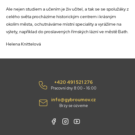
Ale nejen studiem a učením je živ učitel, a tak se se spolužáky z
celého světa procházíme historickým centrem i krásným
okolím města, ochutnáváme místní speciality a vyrážíme na
výlety, například do proslavených římských lázní ve městě Bath.
Helena Knittelová
+420 491 521 276
Pracovní dny 8:00 - 16:00
info@gybroumov.cz
Brzy se ozveme