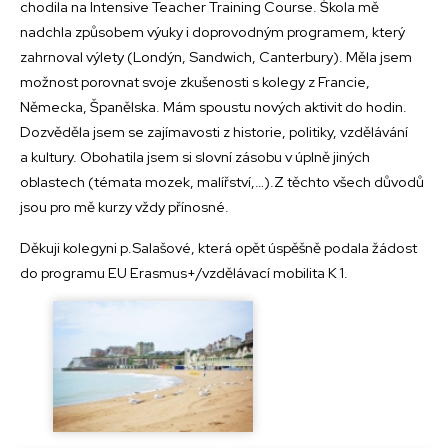
chodila na Intensive Teacher Training Course. Škola mě
nadchla způsobem výuky i doprovodným programem, který
zahrnoval výlety (Londýn, Sandwich, Canterbury). Měla jsem
možnost porovnat svoje zkušenosti s kolegy z Francie,
Německa, Španělska. Mám spoustu nových aktivit do hodin.
Dozvěděla jsem se zajímavosti z historie, politiky, vzdělávání
a kultury. Obohatila jsem si slovní zásobu v úplně jiných
oblastech (témata mozek, malířství,…).Z těchto všech důvodů
jsou pro mě kurzy vždy přínosné.
Děkuji kolegyni p.Salašové, která opět úspěšně podala žádost
do programu EU Erasmus+/vzdělávací mobilita K 1.