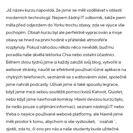
Již název kurzu napovídá, že jsme se měli vzdělávat v oblasti
moderních technologií. Nejsem žádný IT odborník, takže jsem
měla před odjezdem do Yorku trochu obavy, zda ve výuce vše
pochopím. Obsah kurzu byl ale perfektně vypracován a moje
obavy se hned na první hodině v přátelské atmosféře
rozplynuly. Pokud náhodou někdo něco nevěděl, buď mu
poradila naše skvělá lektorka Chia nebo ostatní účastníci.
Během dvou týdnů jsme si každý založili svůj blog, vytvořili si
webové stránky, naučili se efektivně používat různé aplikace na
chytrých telefonech, seznámili se s editováním videí, společně
jsme nahráli podcasty. Užívali jsme si také spoustu legrace,
když jsme mezi sebou soutěžili pomocí kvízů Kahoot, Quizlet,
nebo když jsme navrhovali komiksy. Hlavní devizou kurzu bylo,
že nešlo pouze o přijímání informací, seznam nástrojů IT nebo
třeba o nejvíce používané webové platformy, ale hlavně jsme
měli prostor k tomu, abychom si vše vyzkoušeli, ´osahali´,
zjistili, zda to, či ono pro nás a naše studenty bude užitečné.