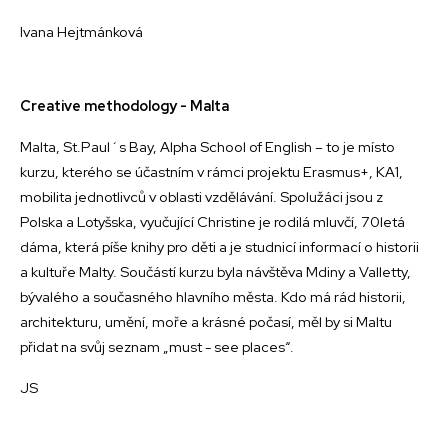
Ivana Hejtmánková
Creative methodology - Malta
Malta, St.Paul´s Bay, Alpha School of English – to je místo
kurzu, kterého se účastním v rámci projektu Erasmus+, KA1,
mobilita jednotlivců v oblasti vzdělávání. Spolužáci jsou z
Polska a Lotyšska, vyučující Christine je rodilá mluvčí, 70letá
dáma, která píše knihy pro děti a je studnicí informací o historii
a kultuře Malty. Součástí kurzu byla návštěva Mdiny a Valletty,
bývalého a současného hlavního města. Kdo má rád historii,
architekturu, umění, moře a krásné počasí, měl by si Maltu
přidat na svůj seznam „must - see places“.
JS