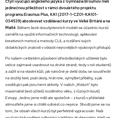
Čtyři vyučující anglického jazyka z Gymnázia Broumov měli
jedinečnou příležitost v rámci dvouletého projektu
programu Erasmus Plus, KA1 (2017-1-CZ01-KA101-
034539) absolvovat vzdělávací kurzy ve Velké Británii a na
Maltě
. Během šesti dvoutýdenních mobilit se účastníci kurzů
zaměřili na využití informačních technologií, aplikování
kreativních metod a metody CLIL a rozšíření svých
didaktických znalostí v oblasti nejnovějších výukových přístupů.
Po našem cetiletém působení středoškolských učitelek bylo
velice zajímavé usednout na druhé straně, tedy v roli studentů
a zažít si na vlastní kůži, jak náročné je delší dobu se soustředit
na složitý text, psát úkoly, hrát role, vymýšlet příběhy, a jak
osvěžující pak jsou herní aktivity. V našich „třídách“ bylo
maximálně šest učitelů rozdílného věku, z různých koutů
Evropy. Jedno jsme měli ale společné – z kurzů v přátelské
atmosféře jsme si chtěli odnést co nejvíce. Shodli jsme se na
tom, že obsah všech kurzů byl perfektně vypracován. Naši
vyučující byli nadšení odborníci s letitými zkušenostmi, kteří ve