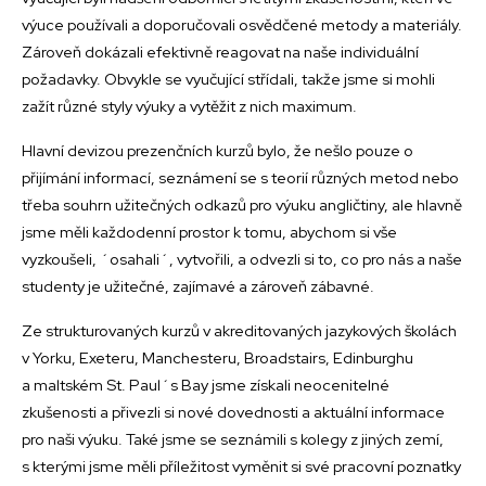
výuce používali a doporučovali osvědčené metody a materiály.
Zároveň dokázali efektivně reagovat na naše individuální
požadavky. Obvykle se vyučující střídali, takže jsme si mohli
zažít různé styly výuky a vytěžit z nich maximum.
Hlavní devizou prezenčních kurzů bylo, že nešlo pouze o
přijímání informací, seznámení se s teorií různých metod nebo
třeba souhrn užitečných odkazů pro výuku angličtiny, ale hlavně
jsme měli každodenní prostor k tomu, abychom si vše
vyzkoušeli, ´osahali´, vytvořili, a odvezli si to, co pro nás a naše
studenty je užitečné, zajímavé a zároveň zábavné.
Ze strukturovaných kurzů v akreditovaných jazykových školách
v Yorku, Exeteru, Manchesteru, Broadstairs, Edinburghu
a maltském St. Paul´s Bay jsme získali neocenitelné
zkušenosti a přivezli si nové dovednosti a aktuální informace
pro naši výuku. Také jsme se seznámili s kolegy z jiných zemí,
s kterými jsme měli příležitost vyměnit si své pracovní poznatky