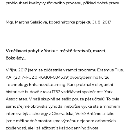
prohloubení kvality vyučovacího procesu, příklad dobré praxe.
Mgr. Martina Salašová, koordinátorka projektu 31. 8. 2017
Vzdělávací pobyt v Yorku – městě festivalů, muzeí,
čokolády…
V říjnu 2017 jsem se zúčastnila v rámci programu Erasmus Plus,
KA1 (2017-1-CZ01-KA101-034539)dvoutýdenního kurzu
Technology EnhancedLearning. Kurz probíhal v elegantní
historické budově z roku 1752 vzdělávací společnosti York
Associates. V naší skupině se sešlo pouze pět učitelů! To byla
samozřejmě obrovská výhoda, neboťse výuka stala mnohem
intenzivnější a s kolegy z Chorvatska, Velké Británie a Itálie
jsme měli hodně prostoru pro výměnu nejenom odborných
zkušeností, ale i záležitostí z každodenního života.