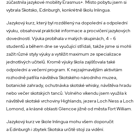
zúčastnila jazykové mobility Erasmus+. Místo pobytu jsem si
vybrala Skotsko, Edinburgh, konkrétně školu Inlingua.
Jazykový kurz, který byl rozdělený na dopolední a odpolední
výuku, obsahoval praktické informace a procvičení jazykových
dovedností. Výuka probíhala v malých skupinách, 4 – 6
studentů a během dne se vyučující střídali, takže jsme si mohli
zažít různé styly výuky a vytěžit maximum ze specializace
jednotlivých učitelů. Kromě výuky škola zajišťovala také
odpolední a večerní program. K nejzajímavějším aktivitám
rozhodně patřila návštěva Skotského národního muzea,
botanické zahrady, ochutnávka skotské whisky, návštěva hradu
nebo večer skotských tanců. Volného víkendu jsem využila k
návštěvě skotské vrchoviny Highlands, jezera Loch Ness a Loch
Lomond, a krásné oblasti Glencoe jižně od města Fort William.
Jazykový kurz ve škole Inlingua mohu všem doporučit
a Edinburgh i zbytek Skotska určitě stojí za vidění.