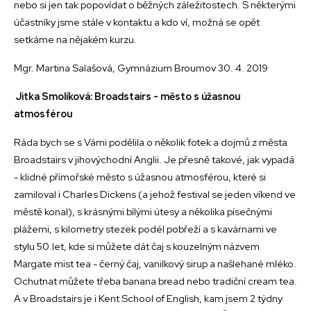
nebo si jen tak popovídat o běžných záležitostech. S některými
účastníky jsme stále v kontaktu a kdo ví, možná se opět
setkáme na nějakém kurzu.
Mgr. Martina Salašová, Gymnázium Broumov 30. 4. 2019
Jitka Smolíková: Broadstairs - město s úžasnou
atmosférou
Ráda bych se s Vámi podělila o několik fotek a dojmů z města
Broadstairs v jihovýchodní Anglii. Je přesně takové, jak vypadá
- klidné přímořské město s úžasnou atmosférou, které si
zamiloval i Charles Dickens (a jehož festival se jeden víkend ve
městě konal), s krásnými bílými útesy a několika písečnými
plážemi, s kilometry stezek podél pobřeží a s kavárnami ve
stylu 50.let, kde si můžete dát čaj s kouzelným názvem
Margate mist tea - černý čaj, vanilkový sirup a našlehané mléko.
Ochutnat můžete třeba banana bread nebo tradiční cream tea.
A v Broadstairs je i Kent School of English, kam jsem 2 týdny