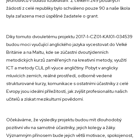
jednotlivců v oblasti vzdělávání. Z celkem 249 podaných
žádostí z celé republiky bylo schváleno pouze 90 a naše škola
byla zařazena mezi úspěšné žadatele o grant.
Díky tomuto dvouletému projektu 2017-1-CZ01-KA101-034539
budou moci vyučující anglického jazyka vycestovat do Velké
Británie a na Maltu, kde se zúčastní dvoutýdenních
metodických kurzů zaměřených na kreativní metody, využití
ICT a metody CLIL při výuce angličtiny. Pobyt v anglicky
mluvících zemích, reálné prostředí, odborně vedené
strukturované kurzy, komunikace s ostatními účastníky z celé
Evropy jsou ideální příležitostí, jak zvýšit profesionalitu našich
učitelů a získat mezikulturní povědomí.
Očekáváme, že výsledky projektu budou mít dlouhodobý
pozitivní vliv na samotné účastníky, jejich kolegy a žáky.
Významným přínosem bude jejich větší motivace, spokojenost,