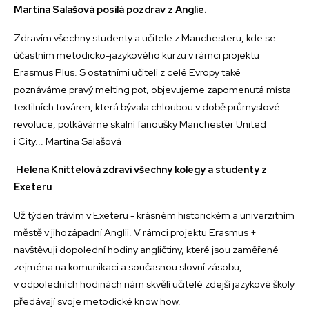
Martina Salašová posílá pozdrav z Anglie.
Zdravím všechny studenty a učitele z Manchesteru, kde se
účastním metodicko-jazykového kurzu v rámci projektu
Erasmus Plus. S ostatními učiteli z celé Evropy také
poznáváme pravý melting pot, objevujeme zapomenutá místa
textilních továren, která bývala chloubou v době průmyslové
revoluce, potkáváme skalní fanoušky Manchester United
i City... Martina Salašová
Helena Knittelová zdraví všechny kolegy a studenty z
Exeteru
Už týden trávím v Exeteru - krásném historickém a univerzitním
městě v jihozápadní Anglii. V rámci projektu Erasmus +
navštěvuji dopolední hodiny angličtiny, které jsou zaměřené
zejména na komunikaci a současnou slovní zásobu,
v odpoledních hodinách nám skvělí učitelé zdejší jazykové školy
předávají svoje metodické know how.