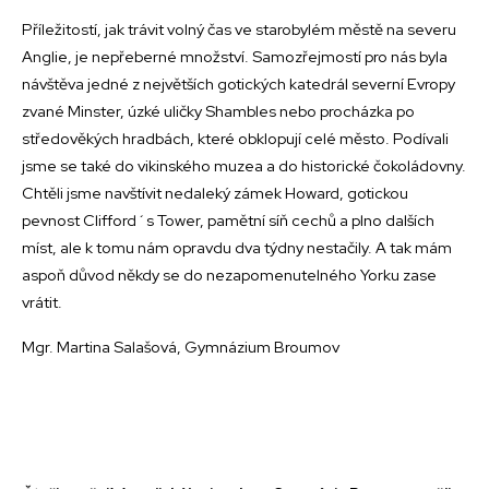
Příležitostí, jak trávit volný čas ve starobylém městě na severu
Anglie, je nepřeberné množství. Samozřejmostí pro nás byla
návštěva jedné z největších gotických katedrál severní Evropy
zvané Minster, úzké uličky Shambles nebo procházka po
středověkých hradbách, které obklopují celé město. Podívali
jsme se také do vikinského muzea a do historické čokoládovny.
Chtěli jsme navštívit nedaleký zámek Howard, gotickou
pevnost Clifford´s Tower, pamětní síň cechů a plno dalších
míst, ale k tomu nám opravdu dva týdny nestačily. A tak mám
aspoň důvod někdy se do nezapomenutelného Yorku zase
vrátit.
Mgr. Martina Salašová, Gymnázium Broumov