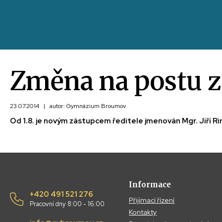
Změna na postu z
23.07.2014
|
autor: Gymnázium Broumov
Od 1.8. je novým zástupcem ředitele jmenován Mgr. Jiří Ri
Informace
+420 491 521 276
Přijímací řízení
Pracovní dny 8:00 - 16:00
Kontakty