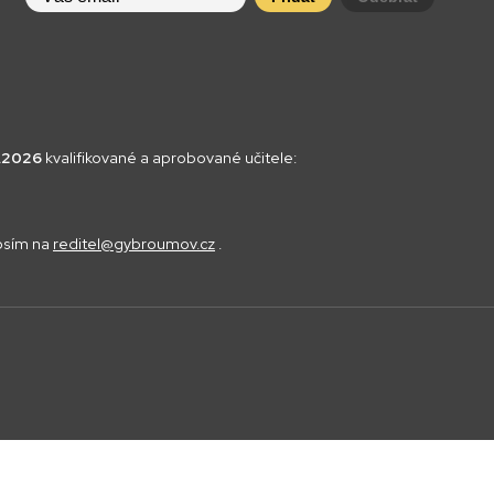
8.2026
kvalifikované a aprobované učitele:
rosím na
reditel@gybroumov.cz
.