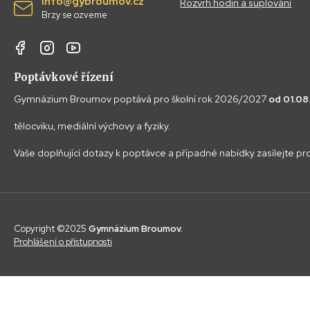
info@gybroumov.cz
Rozvrh hodin a suplování
Brzy se ozveme
Poptávkové řízení
Gymnázium Broumov poptává pro školní rok 2026/2027
od 01.0
tělocviku, mediální výchovy a fyziky.
Vaše doplňující dotazy k poptávce a případné nabídky zasílejte p
Copyright ©2025
Gymnázium Broumov.
Prohlášení o přístupnosti