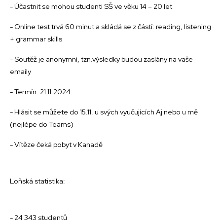
- Účastnit se mohou studenti SŠ ve věku 14 – 20 let
- Online test trvá 60 minut a skládá se z částí: reading, listening
+ grammar skills
- Soutěž je anonymní, tzn.výsledky budou zaslány na vaše
emaily
- Termín: 21.11.2024
- Hlásit se můžete do 15.11. u svých vyučujících Aj nebo u mě
(nejlépe do Teams)
- Vítěze čeká pobyt v Kanadě
Loňská statistika:
- 24 343 studentů