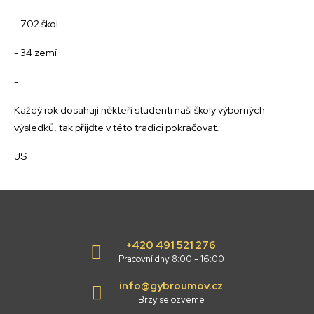
- 702 škol
- 34 zemí
-
Každý rok dosahují někteří studenti naší školy výborných
výsledků, tak přijďte v této tradici pokračovat.
JS
+420 491 521 276
Pracovní dny 8:00 - 16:00
info@gybroumov.cz
Brzy se ozveme