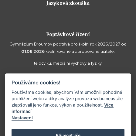
Jazyková zkouška
Poptávkové řízení
Gymnázium Broumov poptává pro školní rok 2026/2027
od
01.08.2026
kvalifikované a aprobované učitele:
tělocviku, mediální výchovy a fyziky.
Vaše doplňující dotazy k poptávce a případné nabídky zasílejte
Používáme cookies!
prosím na
reditel@gybroumov.cz
.
Používáme cookies, abychom Vám umožnili pohodlné
prohlížení webu a díky analýze provozu webu neustále
zlepšovali jeho funkce, výkon a použitelnost.
Více
informací
Copyright ©2025
Gymnázium Broumov.
Nastavení
Prohlášení o přístupnosti
Tvorba webových stránek:
Přijmout vše