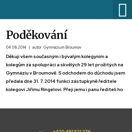
Poděkování
04.08.2014
|
autor: Gymnázium Broumov
Děkuji všem současným i bývalým kolegyním a
kolegům za spolupráci a skvělých 29 let prožitých na
Gymnáziu v Broumově. S odchodem do důchodu jsem
předala dne 31. 7. 2014 funkci zástupkyně ředitele
kolegovi Jiřímu Ringelovi. Přeji jemu i panu řediteli ho
+420 491 521 276