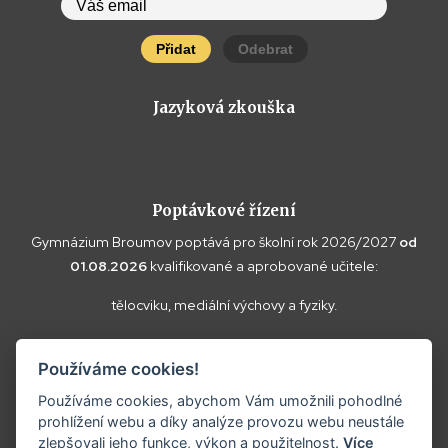
Přidat
Odebrat
Jazyková zkouška
Poptávkové řízení
Gymnázium Broumov poptává pro školní rok 2026/2027
od
01.08.2026
kvalifikované a aprobované učitele:
tělocviku, mediální výchovy a fyziky.
Vaše doplňující dotazy k poptávce a případné nabídky zasílejte
Používáme cookies!
prosím na
reditel@gybroumov.cz
.
Používáme cookies, abychom Vám umožnili pohodlné
prohlížení webu a díky analýze provozu webu neustále
zlepšovali jeho funkce, výkon a použitelnost.
Více