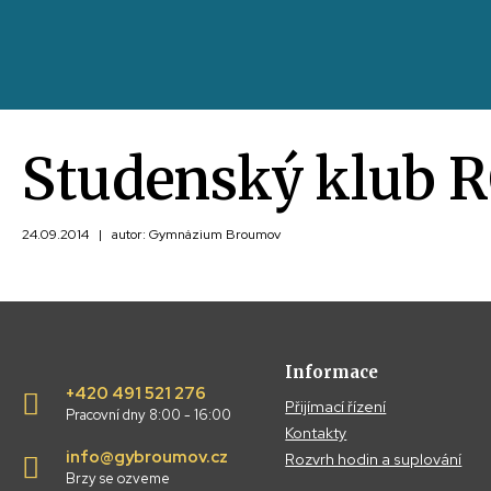
Studenský klub R
24.09.2014
|
autor: Gymnázium Broumov
Informace
+420 491 521 276
Přijímací řízení
Pracovní dny 8:00 - 16:00
Kontakty
info@gybroumov.cz
Rozvrh hodin a suplování
Brzy se ozveme