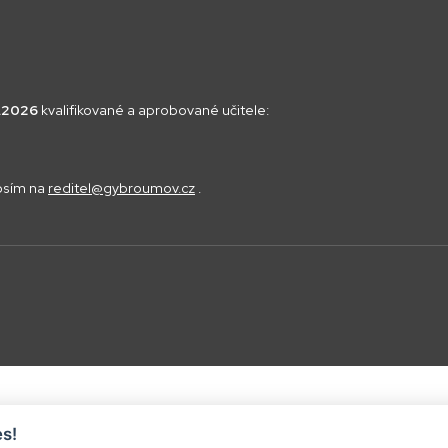
8.2026
kvalifikované a aprobované učitele:
rosím na
reditel@gybroumov.cz
.
s!