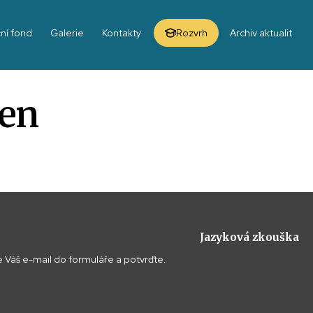
ní fond
Galerie
Kontakty
Rozvrh
Archiv aktualit
jen
Jazyková zkouška
 Váš e-mail do formuláře a potvrďte.