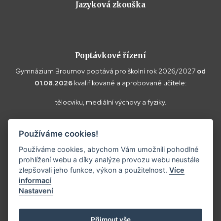
Jazyková zkouška
Poptávkové řízení
Gymnázium Broumov poptává pro školní rok 2026/2027
od
01.08.2026
kvalifikované a aprobované učitele:
tělocviku, mediální výchovy a fyziky.
Vaše doplňující dotazy k poptávce a případné nabídky zasílejte
Používáme cookies!
prosím na
reditel@gybroumov.cz
.
Používáme cookies, abychom Vám umožnili pohodlné
prohlížení webu a díky analýze provozu webu neustále
zlepšovali jeho funkce, výkon a použitelnost.
Více
informací
Copyright ©2025
Gymnázium Broumov.
Nastavení
Prohlášení o přístupnosti
Tvorba webových stránek:
Přijmout vše