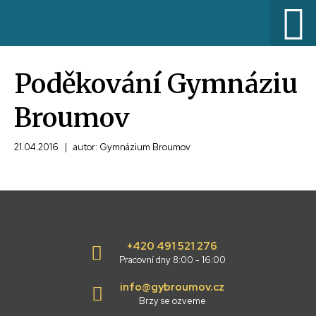
Poděkování Gymnáziu
Broumov
21.04.2016
|
autor: Gymnázium Broumov
+420 491 521 276
Pracovní dny 8:00 - 16:00
info@gybroumov.cz
Brzy se ozveme