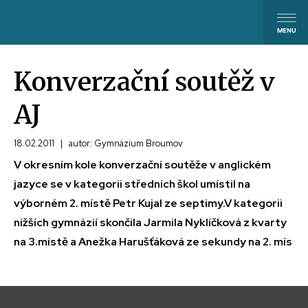
Konverzační soutěž v
AJ
18.02.2011
|
autor: Gymnázium Broumov
V okresním kole konverzační soutěže v anglickém
jazyce se v kategorii středních škol umístil na
výborném 2. místě Petr Kujal ze septimy.V kategorii
nižších gymnázií skončila Jarmila Nyklíčková z kvarty
na 3.místě a Anežka Harušťáková ze sekundy na 2. mís