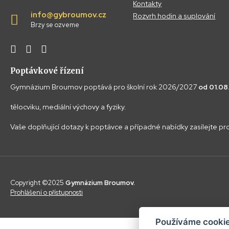
Kontakty
info@gybroumov.cz
Rozvrh hodin a suplování
Brzy se ozveme
Poptávkové řízení
Gymnázium Broumov poptává pro školní rok 2026/2027
od 01.0
tělocviku, mediální výchovy a fyziky.
Vaše doplňující dotazy k poptávce a případné nabídky zasílejte p
Copyright ©2025
Gymnázium Broumov.
Prohlášení o přístupnosti
Používáme cookie