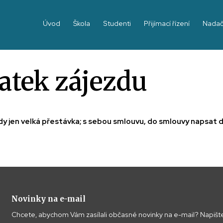
Úvod
Škola
Studenti
Přijímací řízení
Nadač
atek zájezdu
vždy jen velká přestávka; s sebou smlouvu, do smlouvy napsat 
Novinky na e-mail
Chcete, abychom Vám zasílali občasné novinky na e-mail? Napište