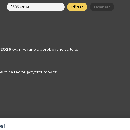
Přidat
Odebrat
8.2026
kvalifikované a aprobované učitele:
rosím na
reditel@gybroumov.cz
.
s!