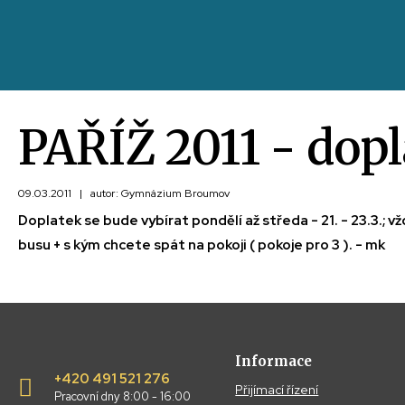
PAŘÍŽ 2011 - dopl
09.03.2011
|
autor: Gymnázium Broumov
Doplatek se bude vybírat pondělí až středa - 21. - 23.3.; 
busu + s kým chcete spát na pokoji ( pokoje pro 3 ). - mk
Informace
+420 491 521 276
Přijímací řízení
Pracovní dny 8:00 - 16:00