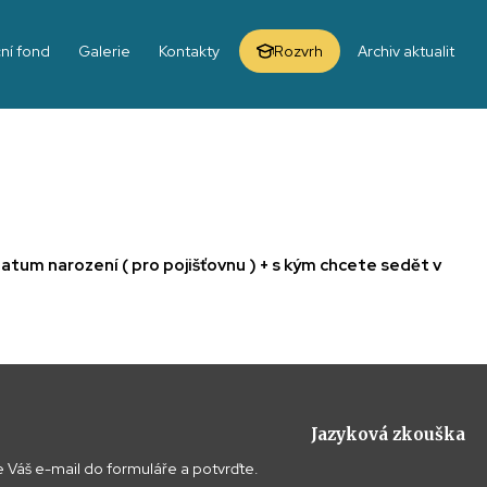
ní fond
Galerie
Kontakty
Rozvrh
Archiv aktualit
datum narození ( pro pojišťovnu ) + s kým chcete sedět v
Jazyková zkouška
 Váš e-mail do formuláře a potvrďte.