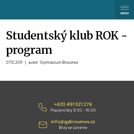
Studentský klub ROK -
program
07.12.2011
|
autor: Gymnázium Broumov
+420 491 521 276
Pracovní dny 8:00 - 16:00
info@gybroumov.cz
Brzy se ozveme