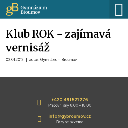
Klub ROK - zajímavá
vernisáž
02.01.2012
|
autor: Gymnázium Broumov
+420 491 521 276
Pracovní dny 8:00 - 16:00
info@gybroumov.cz
Brzy se ozveme