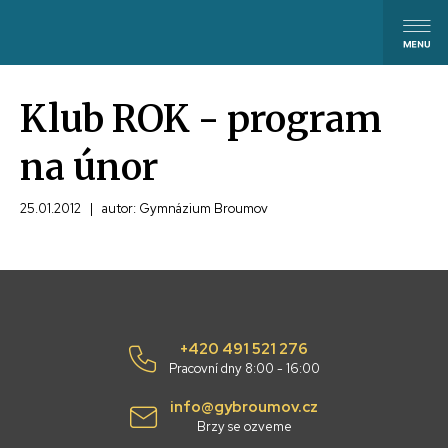
Klub ROK - program
na únor
25.01.2012
|
autor: Gymnázium Broumov
+420 491 521 276
Pracovní dny 8:00 - 16:00
info@gybroumov.cz
Brzy se ozveme