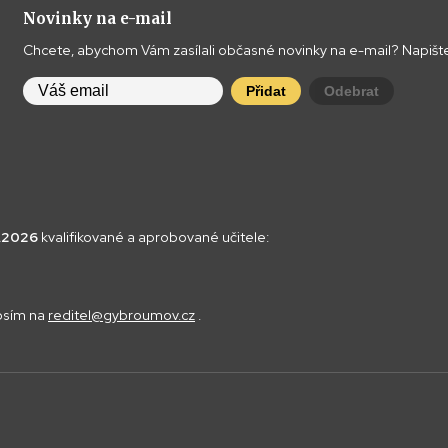
Novinky na e-mail
Chcete, abychom Vám zasílali občasné novinky na e-mail? Napište
Přidat
Odebrat
8.2026
kvalifikované a aprobované učitele:
rosím na
reditel@gybroumov.cz
.