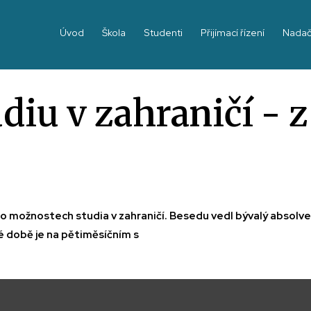
Úvod
Škola
Studenti
Přijímací řízení
Nadač
udiu v zahraničí -
 o možnostech studia v zahraničí. Besedu vedl bývalý absolve
né době je na pětiměsíčním s