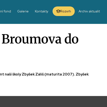
ní fond
Galerie
Kontakty
Rozvrh
Archiv aktualit
 z Broumova do
nt naší školy Zbyšek Záliš (maturita 2007). Zbyšek