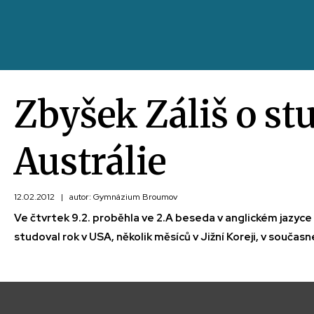
Zbyšek Záliš o st
Austrálie
12.02.2012
|
autor: Gymnázium Broumov
Ve čtvrtek 9.2. proběhla ve 2.A beseda v anglickém jazyce
studoval rok v USA, několik měsíců v Jižní Koreji, v součas