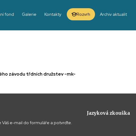
ní fond
Galerie
Kontakty
Rozvrh
Archiv aktualit
šného závodu třdních družstev -mk-
Jazyková zkouška
 Váš e-mail do formuláře a potvrďte.