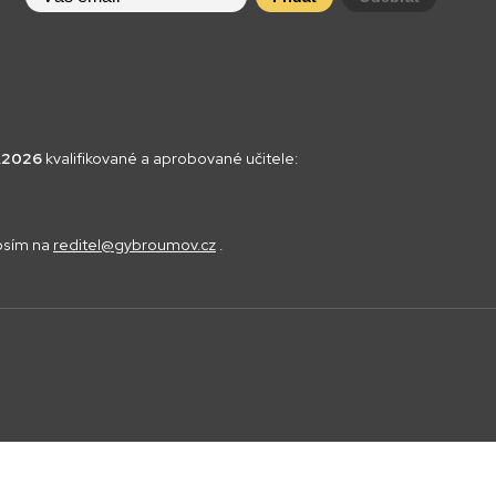
8.2026
kvalifikované a aprobované učitele:
rosím na
reditel@gybroumov.cz
.