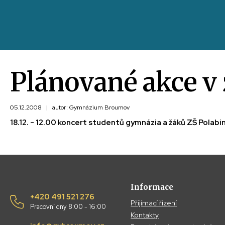
Plánované akce v
05.12.2008
|
autor: Gymnázium Broumov
18.12. - 12.00 koncert studentů gymnázia a žáků ZŠ Polabi
Informace
+420 491 521 276
Přijímací řízení
Pracovní dny 8:00 - 16:00
Kontakty