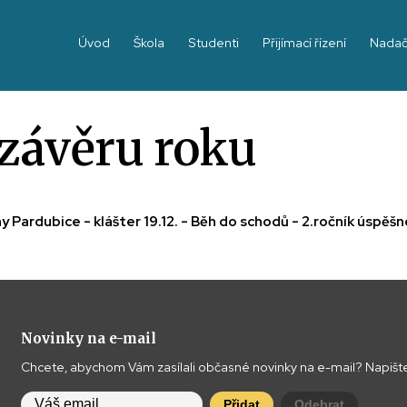
Úvod
Škola
Studenti
Přijímací řízení
Nadač
 závěru roku
ny Pardubice - klášter 19.12. - Běh do schodů - 2.ročník úspě
Novinky na e-mail
Chcete, abychom Vám zasílali občasné novinky na e-mail? Napište
Přidat
Odebrat