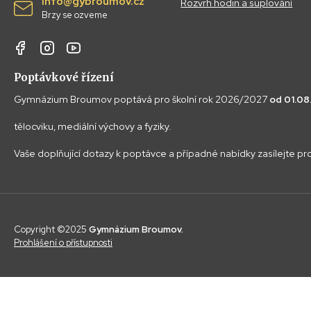
info@gybroumov.cz
Rozvrh hodin a suplování
Brzy se ozveme
Poptávkové řízení
Gymnázium Broumov poptává pro školní rok 2026/2027
od 01.0
tělocviku, mediální výchovy a fyziky.
Vaše doplňující dotazy k poptávce a případné nabídky zasílejte p
Copyright ©2025
Gymnázium Broumov.
Prohlášení o přístupnosti