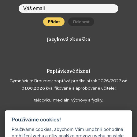
Přidat
Odebrat
Jazyková zkouška
Poptávkové řízení
Gymnázium Broumov poptává pro školní rok 2026/2027
od
01.08.2026
kvalifikované a aprobované učitele:
tělocviku, mediální výchovy a fyziky.
Vaše doplňující dotazy k poptávce a případné nabídky zasílejte
Používáme cookies!
prosím na
reditel@gybroumov.cz
.
Používáme cookies, abychom Vám umožnili pohodlné
prohlížení webu a díky analýze provozu webu neustále