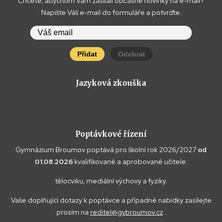
Chcete, abychom Vám zasílali občasné novinky na e-mail?
Napište Váš e-mail do formuláře a potvrďte.
Přidat
Odebrat
Jazyková zkouška
Poptávkové řízení
Gymnázium Broumov poptává pro školní rok 2026/2027
od
01.08.2026
kvalifikované a aprobované učitele:
tělocviku, mediální výchovy a fyziky.
Vaše doplňující dotazy k poptávce a případné nabídky zasílejte
prosím na
reditel@gybroumov.cz
.