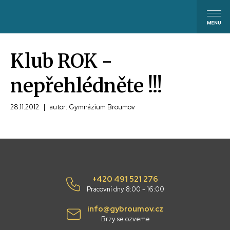
Klub ROK -
nepřehlédněte !!!
28.11.2012
|
autor: Gymnázium Broumov
+420 491 521 276
Pracovní dny 8:00 - 16:00
info@gybroumov.cz
Brzy se ozveme