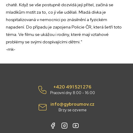
chatě. Když se vše postupně dozvídá její přítel, začíná se
mladíkům mstít za to, co jí vše udělali. Mladá dívka je
hospitalizovaná v nemocnici po znásilnění a fyzickém
napadení. Do případu je zapojena Policie ČR, která šetří toto
téma. Ve filmu se ukážou i rodiny, které mají vztahové
problémy se svými dospívajícími dětmi."
-mk-
+420 491 521 276
Pracovní dny 8:00 - 16:00
info@gybroumov.cz
Brzy se ozveme