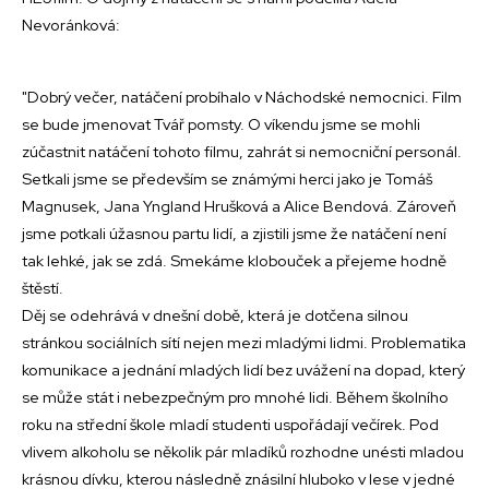
Nevoránková:
"Dobrý večer, natáčení probíhalo v Náchodské nemocnici. Film
se bude jmenovat Tvář pomsty. O víkendu jsme se mohli
zúčastnit natáčení tohoto filmu, zahrát si nemocniční personál.
Setkali jsme se především se známými herci jako je Tomáš
Magnusek, Jana Yngland Hrušková a Alice Bendová. Zároveň
jsme potkali úžasnou partu lidí, a zjistili jsme že natáčení není
tak lehké, jak se zdá. Smekáme klobouček a přejeme hodně
štěstí.
Děj se odehrává v dnešní době, která je dotčena silnou
stránkou sociálních sítí nejen mezi mladými lidmi. Problematika
komunikace a jednání mladých lidí bez uvážení na dopad, který
se může stát i nebezpečným pro mnohé lidi. Během školního
roku na střední škole mladí studenti uspořádají večírek. Pod
vlivem alkoholu se několik pár mladíků rozhodne unésti mladou
krásnou dívku, kterou následně znásilní hluboko v lese v jedné