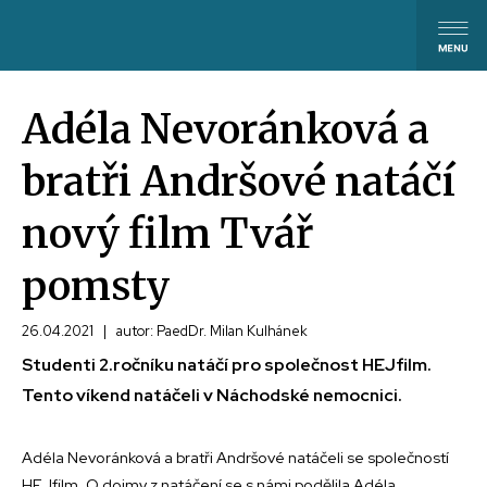
Adéla Nevoránková a
bratři Andršové natáčí
nový film Tvář
pomsty
26.04.2021
|
autor: PaedDr. Milan Kulhánek
Studenti 2.ročníku natáčí pro společnost HEJfilm.
Tento víkend natáčeli v Náchodské nemocnici.
Adéla Nevoránková a bratři Andršové natáčeli se společností
HEJfilm. O dojmy z natáčení se s námi podělila Adéla