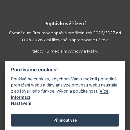
Poptávkové řízení
Gymnázium Broumov poptává pro školní rok 2026/2027
od
01.08.2026
kvalifikované a aprobované učitele:
tělocviku, mediální výchovy a fyziky.
Vaše doplňující dotazy k poptávce a případné nabídky zasílejte
Používáme cookies!
prosím na
reditel@gybroumov.cz
.
Používáme cookies, abychom Vám umožnili pohodlné
prohlížení webu a díky analýze provozu webu neustále
zlepšovali jeho funkce, výkon a použitelnost.
Více
informací
Copyright ©2025
Gymnázium Broumov.
Nastavení
Prohlášení o přístupnosti
Tvorba webových stránek:
Přijmout vše