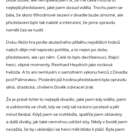
nejlepší představení, jaké jsem dosud viděla. Trochu jsem se
bála, že skoro tříhodinové sezení v divadle bude úmorné, ale
představení bylo tak nabité a intenzivní, že jsme opravdu
neměli čas se nudit.
Doku-fikční hra podle skutečného příběhu největších hrdinů
našich dějin mě naprosto pohltila, a to nejen po dobu
představení, ale i po něm. Celé to bylo dechberoucí, lítající
herci, vtipné momenty, Reinhard Heydrich jako rocková
hvězda. A to ani nemluvím o samotném výkonu herců z Divadla
pod Palmovkou. Poslední půl hodina představení byla opravdu
silná, drastická, chvílemi člověk odvracel zrak.
Že je právě tohle to nejlepší divadlo, jaké jsem kdy viděla, jsem
si uvědomila ve chvíli, kdy se celý sál na konci postavil a pět
minut tleskal. Když jsem se rozhlédla, spatřila jsem oktavány
a další diváky, jak také nemohou udržet slzy. Nikdy v životě jsem
nezažila, že by i uklánějící se herci měli blízko k pláči. Byla jsem