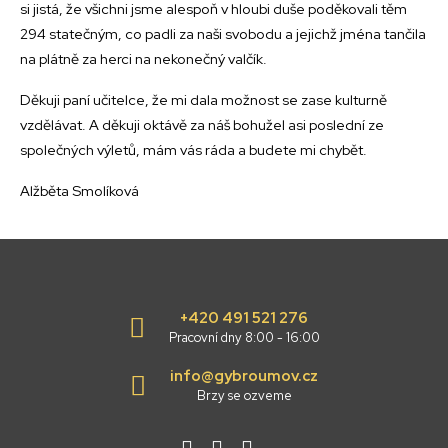
si jistá, že všichni jsme alespoň v hloubi duše poděkovali těm
294 statečným, co padli za naši svobodu a jejichž jména tančila
na plátně za herci na nekonečný valčík.
Děkuji paní učitelce, že mi dala možnost se zase kulturně
vzdělávat. A děkuji oktávě za náš bohužel asi poslední ze
společných výletů, mám vás ráda a budete mi chybět.
Alžběta Smolíková
+420 491 521 276
Pracovní dny 8:00 - 16:00
info@gybroumov.cz
Brzy se ozveme