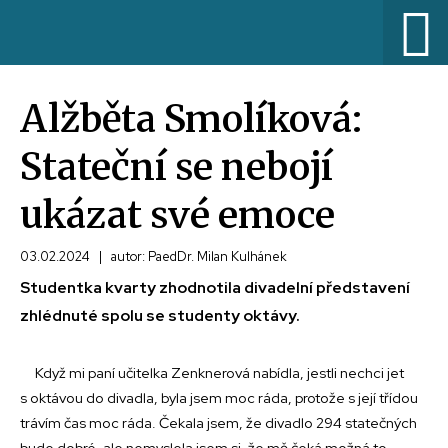
Alžběta Smolíková:
Stateční se nebojí
ukázat své emoce
03.02.2024
|
autor: PaedDr. Milan Kulhánek
Studentka kvarty zhodnotila divadelní představení
zhlédnuté spolu se studenty oktávy.
Když mi paní učitelka Zenknerová nabídla, jestli nechci jet
s oktávou do divadla, byla jsem moc ráda, protože s její třídou
trávím čas moc ráda. Čekala jsem, že divadlo 294 statečných
bude dobré, ale nemyslela jsem si, že mě čeká možná to