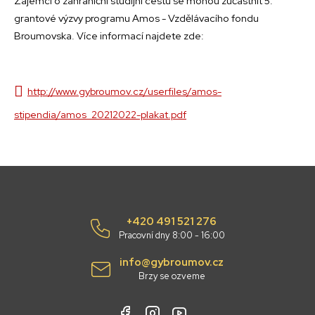
Zájemci o zahraniční studijní cestu se mohou zúčastnit 5.
grantové výzvy programu Amos - Vzdělávacího fondu
Broumovska. Více informací najdete zde:
http://www.gybroumov.cz/userfiles/amos-
stipendia/amos_20212022-plakat.pdf
+420 491 521 276
Pracovní dny 8:00 - 16:00
info@gybroumov.cz
Brzy se ozveme