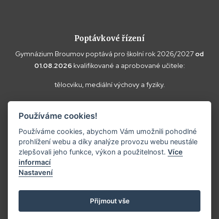
Poptávkové řízení
Gymnázium Broumov poptává pro školní rok 2026/2027
od
01.08.2026
kvalifikované a aprobované učitele:
tělocviku, mediální výchovy a fyziky.
Vaše doplňující dotazy k poptávce a případné nabídky zasílejte
Používáme cookies!
prosím na
reditel@gybroumov.cz
.
Používáme cookies, abychom Vám umožnili pohodlné
prohlížení webu a díky analýze provozu webu neustále
zlepšovali jeho funkce, výkon a použitelnost.
Více
informací
Copyright ©2025
Gymnázium Broumov.
Nastavení
Prohlášení o přístupnosti
Tvorba webových stránek:
Přijmout vše