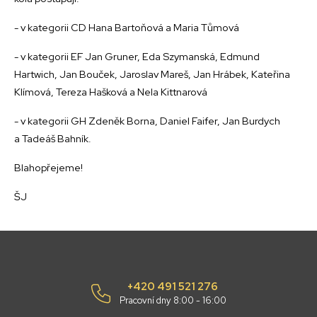
- v kategorii CD Hana Bartoňová a Maria Tůmová
- v kategorii EF Jan Gruner, Eda Szymanská, Edmund
Hartwich, Jan Bouček, Jaroslav Mareš, Jan Hrábek, Kateřina
Klímová, Tereza Hašková a Nela Kittnarová
- v kategorii GH Zdeněk Borna, Daniel Faifer, Jan Burdych
a Tadeáš Bahník.
Blahopřejeme!
ŠJ
+420 491 521 276
Pracovní dny 8:00 - 16:00