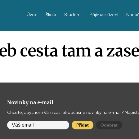
Úvod
Škola
Studenti
Přijímací řízení
Nadač
b cesta tam a zas
Novinky na e-mail
Chcete, abychom Vám zasílali občasné novinky na e-mail? Napište
Přidat
Odebrat