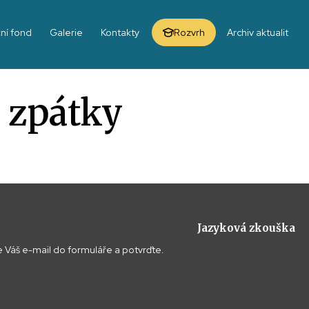
ní fond
Galerie
Kontakty
Rozvrh
Archiv aktualit
e zpátky
Jazyková zkouška
 Váš e-mail do formuláře a potvrďte.