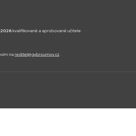
8.2026
kvalifikované a aprobované učitele:
rosím na
reditel@gybroumov.cz
.