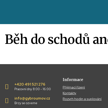
Běh do schodů ane
Informace
+420 491 521 276
Přijímací řízení
Pracovní dny 8:00 - 16:00
Kontakty
info@gybroumov.cz
Rozvrh hodin a suplování
Brzy se ozveme