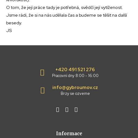
O tom, že její práce tady je potřebná, svědčí její vytíženost.
Jsme rádi, že si na nás udělala čas a budeme se těšit na další
besedy.
JS
+420 491 521 276
Pracovní dny 8:00 - 16:00
info@gybroumov.cz
Brzy se ozveme
Informace