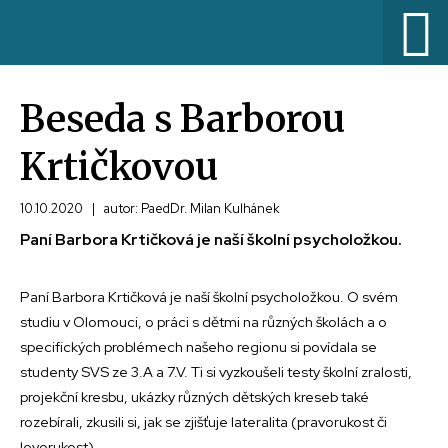
Beseda s Barborou
Krtičkovou
10.10.2020
|
autor: PaedDr. Milan Kulhánek
Paní Barbora Krtičková je naší školní psycholožkou.
Paní Barbora Krtičková je naší školní psycholožkou. O svém
studiu v Olomouci, o práci s dětmi na různých školách a o
specifických problémech našeho regionu si povídala se
studenty SVS ze 3.A a 7.V. Ti si vyzkoušeli testy školní zralosti,
projekční kresbu, ukázky různých dětských kreseb také
rozebírali, zkusili si, jak se zjišťuje lateralita (pravorukost či
levorukost).