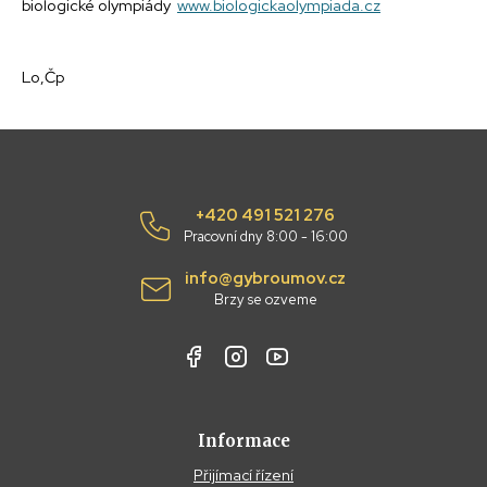
biologické olympiády
www.biologickaolympiada.cz
Lo,Čp
+420 491 521 276
Pracovní dny 8:00 - 16:00
info@gybroumov.cz
Brzy se ozveme
Informace
Přijímací řízení