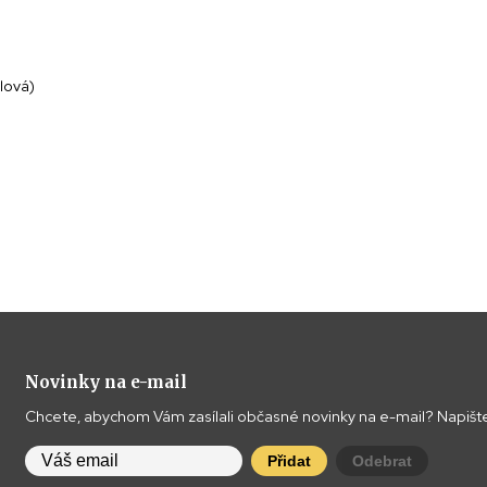
lová)
Novinky na e-mail
Chcete, abychom Vám zasílali občasné novinky na e-mail? Napište
Přidat
Odebrat