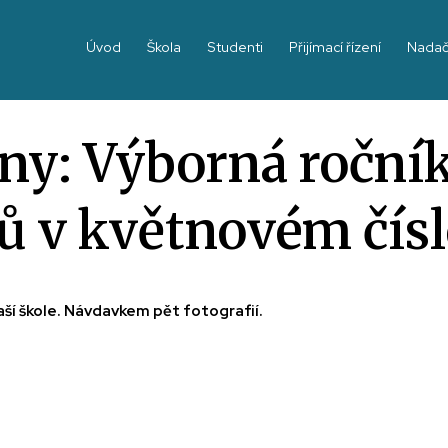
Úvod
Škola
Studenti
Přijímací řízení
Nadač
y: Výborná ročník
ů v květnovém čísl
aší škole. Návdavkem pět fotografií.