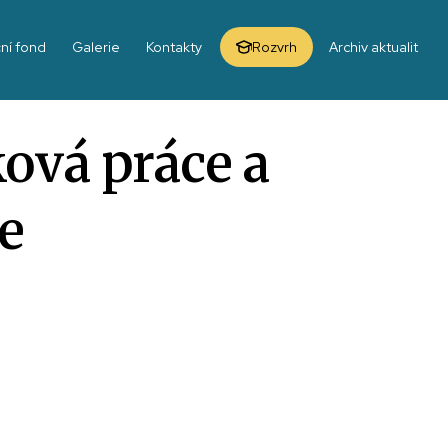
ní fond
Galerie
Kontakty
Rozvrh
Archiv aktualit
ová práce a
e