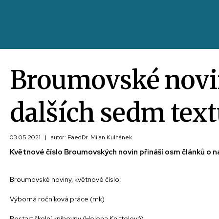
Broumovské novin
dalších sedm text
03.05.2021
|
autor: PaedDr. Milan Kulhánek
Květnové číslo Broumovských novin přináší osm článků o n
Broumovské noviny, květnové číslo:
Výborná ročníková práce (mk)
Restart školní knihovny (Helena Knittelová)