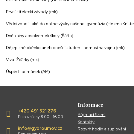
První střeleckí závody (mk)
Vědci vpadli také do online výuky našeho gymnázia (Helena Knitte
Dvě knihy absolventek školy (ŠáRa)
Dějepisné okénko aneb dnešní studenti nemusí na vojnu (mk)
Vivat Žďárky (mk)
Úspěch primánek (AM)
Informace
+420 491 521 276
Přijímací řízení
Pracovní dny 8:00 - 16:00
Kontakty
info@gybroumov.cz
Rozvrh hodin a suplování