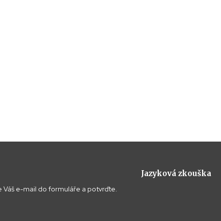
Jazyková zkouška
 Váš e-mail do formuláře a potvrďte.