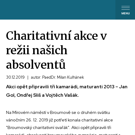
Charitativní akce v
režii našich
absolventů
30.12.2019
|
autor: PaedDr. Milan Kulhánek
Akci opět připravili tři kamarádi, maturanti 2013 – Jan
Gol, Ondřej Sliš a Vojtěch Vašák.
Na Mírovém náměstí v Broumově se o druhém svátku
vánočním 26. 12. 2019 již potřetí konala charitativní akce
"Broumovský charitativní svařák". Akci opět připravili tři
kamarádi, absolventi broumovského gymnázia, maturanti r.