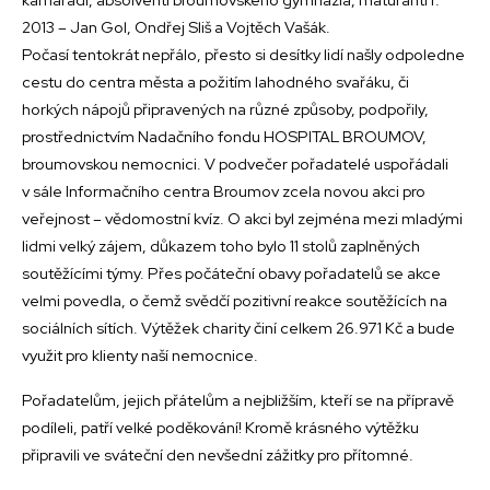
2013 – Jan Gol, Ondřej Sliš a Vojtěch Vašák.
Počasí tentokrát nepřálo, přesto si desítky lidí našly odpoledne
cestu do centra města a požitím lahodného svařáku, či
horkých nápojů připravených na různé způsoby, podpořily,
prostřednictvím Nadačního fondu HOSPITAL BROUMOV,
broumovskou nemocnici. V podvečer pořadatelé uspořádali
v sále Informačního centra Broumov zcela novou akci pro
veřejnost – vědomostní kvíz. O akci byl zejména mezi mladými
lidmi velký zájem, důkazem toho bylo 11 stolů zaplněných
soutěžícími týmy. Přes počáteční obavy pořadatelů se akce
velmi povedla, o čemž svědčí pozitivní reakce soutěžících na
sociálních sítích. Výtěžek charity činí celkem 26.971 Kč a bude
využit pro klienty naší nemocnice.
Pořadatelům, jejich přátelům a nejbližším, kteří se na přípravě
podíleli, patří velké poděkování! Kromě krásného výtěžku
připravili ve sváteční den nevšední zážitky pro přítomné.