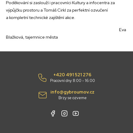
Poděkování si zaslouží i pracovníci Kultury a infocentra za
výpůjčku prostoru a Tomáš Cirkl za perfektní ozvučení
a kompletní technické zajištění akce.
Eva
Blažková, tajemnice města
+420 491 521 276
Pracovní dny 8:00 - 16:00
info@gybroumov.cz
Brzy se ozveme