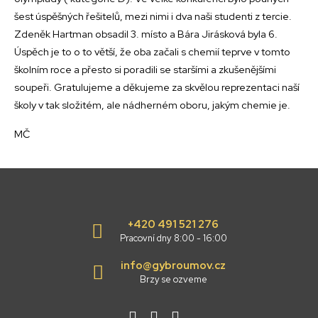
šest úspěšných řešitelů, mezi nimi i dva naši studenti z tercie.
Zdeněk Hartman obsadil 3. místo a Bára Jirásková byla 6.
Úspěch je to o to větší, že oba začali s chemií teprve v tomto
školním roce a přesto si poradili se staršími a zkušenějšími
soupeři. Gratulujeme a děkujeme za skvělou reprezentaci naší
školy v tak složitém, ale nádherném oboru, jakým chemie je.
MČ
+420 491 521 276
Pracovní dny 8:00 - 16:00
info@gybroumov.cz
Brzy se ozveme