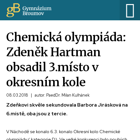
Chemická olympiáda:
Zdeněk Hartman
obsadil 3.místo v
okresním kole
08.03.2018
|
autor: PaedDr. Milan Kulhánek
Zdeňkovi skvěle sekundovala Barbora Jirásková na
6.místě, oba jsou z tercie.
V Náchodě se konalo 6.3. konalo Okresní kolo Chemické
olympiády ( kategorie D). Ve velké konkurenci bylo pouhých