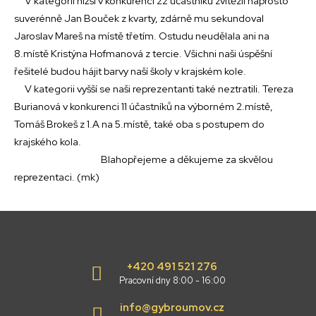
V kategorii nižší v konkurenci 22 účastníků zvítězil naprosto
suverénně Jan Bouček z kvarty, zdárně mu sekundoval
Jaroslav Mareš na místě třetím. Ostudu neudělala ani na
8.místě Kristýna Hofmanová z tercie. Všichni naši úspěšní
řešitelé budou hájit barvy naší školy v krajském kole.
V kategorii vyšší se naši reprezentanti také neztratili. Tereza
Burianová v konkurenci 11 účastníků na výborném 2.místě,
Tomáš Brokeš z 1.A na 5.místě, také oba s postupem do
krajského kola.
Blahopřejeme a děkujeme za skvělou
reprezentaci. (mk)
+420 491 521 276
Pracovní dny 8:00 - 16:00
info@gybroumov.cz