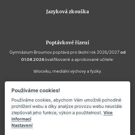
Jazyková zkouška
Poptávkové řízení
Gymnázium Broumov poptává pro školní rok 2026/2027
od
01.08.2026
kvalifikované a aprobované učitele:
tělocviku, mediální výchovy a fyziky.
Vaše doplňující dotazy k poptávce a případné nabídky zasílejte
Používáme cookies!
prosím na
reditel@gybroumov.cz
.
Používáme cookies, abychom Vám umožnili pohodlné
prohlížení webu a díky analýze provozu webu neustále
zlepšovali jeho funkce, výkon a použitelnost.
Více
informací
Copyright ©2025
Gymnázium Broumov.
Nastavení
Prohlášení o přístupnosti