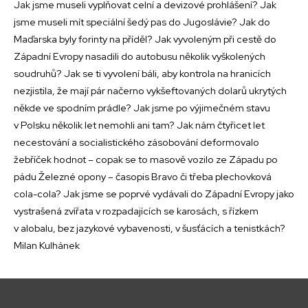
Jak jsme museli vyplňovat celní a devizové prohlášení? Jak
jsme museli mít speciální šedý pas do Jugoslávie? Jak do
Maďarska byly forinty na příděl? Jak vyvoleným při cestě do
Západní Evropy nasadili do autobusu několik vyškolených
soudruhů? Jak se ti vyvolení báli, aby kontrola na hranicích
nezjistila, že mají pár načerno vykšeftovaných dolarů ukrytých
někde ve spodním prádle? Jak jsme po výjimečném stavu
v Polsku několik let nemohli ani tam? Jak nám čtyřicet let
necestování a socialistického zásobování deformovalo
žebříček hodnot – copak se to masově vozilo ze Západu po
pádu Železné opony – časopis Bravo či třeba plechovková
cola-cola? Jak jsme se poprvé vydávali do Západní Evropy jako
vystrašená zvířata v rozpadajících se karosách, s řízkem
v alobalu, bez jazykové vybavenosti, v šusťácích a tenistkách?
Milan Kulhánek