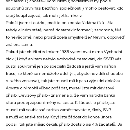
socialismu ( chcete-li komunismu; socialismus byl podle
soudruhů první fází beztřídní společnosti ) mohlo cestovat, kdo
si prý koupil zájezd, tak mohl jet kamkoliv.
Položil jsem si otázku, proč to ona postarší dáma říká - žila
tehdy v jiném státě; nemá dostatek informací ; zapomíná, říká
to nevědomě; nebo prostě zcela úmyslně lže? Nevím, odpověď
zná ona sama.
Pokud jste chtěli před rokem 1989 vycestovat mimo Východní
blok ( i když ani tam nebylo svobodné cestování, do SSSR vás
pustili soukromě jen po speciální žádosti a ještě vám nařídili
trasu, ze které se nemůžete odchýlit, abyste neviděli chudobu
ruského venkova), tak jste museli mít k pasu výjezdní doložku.
Abyste o ni mohli vůbec požádat, museli jste mít devizový
příslib. Devizový příslib - znamenalo, že vám národní banka
slíbila prodej západní měny na cestu. K žádosti o příslib jste
museli mít souhlasné razítko zaměstnavatele, školy, SNB
a muži vojenské správy. Když jste žádost do konce února
podali, tak jste měsíc čekali, příslib dostalo asi 4% žadatelů. Já