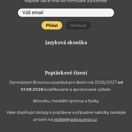
Napište Váš e-mail do formuláře a potvrďte.
Přidat
Odebrat
Jazyková zkouška
Poptávkové řízení
Gymnázium Broumov poptává pro školní rok 2026/2027
od
01.08.2026
kvalifikované a aprobované učitele:
tělocviku, mediální výchovy a fyziky.
Vaše doplňující dotazy k poptávce a případné nabídky zasílejte
prosím na
reditel@gybroumov.cz
.