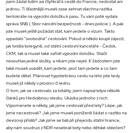
jsem žádal tuším asi čtyřikrát k cestě do Francie, nedostal ani
jednou. Ti šťastnější museli zase sehnat všechna razítka
tentokráte na výjezdní doložku k pasu. Tu vám poté vydala
správa SNB ( Sbor národní bezpečnosti - dnes policie ). A pak
jste museli ještě požádat stát, kam jedete o vízum. Takto
vypadalo "svobodné" cestování. Pokud si někdo koupil zájezd,
jak tvrdila kolegyně, od státní cestovní kanceláře - Čedok,
CKM, tak si musel také zařídil výjezdní doložku. Stačil
nesouhlas jedné složky, a nikam jste nejeli. K žádostem jste
také museli uvádět, kam jedete, proč tam jedete a co tam
budete dělat. Plánovat hypotetickou cestu na léto jste tedy
museli již někdy v prosinci či lednu.
O tom, jak se cestovalo za totality, jsem napsal kdysi několik
článků pro Hedvábnou stezku. Ukázka jednoho z nich:
Vzpomenete si někdy, jak jsme cestovali před lety? Lépe, jak
jsme necestovali? Jak jsme museli poníženě žádat o razítko na
devizový příslib? Jak jsme se báli při přejezdu státní hranice,
aby nám soudruzi z NDR nesebrali boty nebo dětské oblečení?