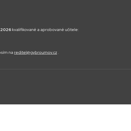
8.2026
kvalifikované a aprobované učitele:
rosím na
reditel@gybroumov.cz
.