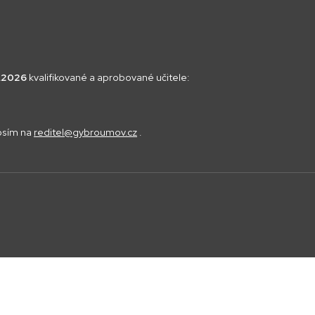
8.2026
kvalifikované a aprobované učitele:
rosím na
reditel@gybroumov.cz
.