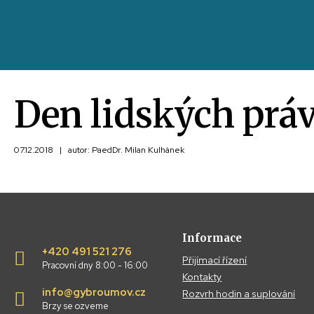
Den lidských práv
07.12.2018
|
autor: PaedDr. Milan Kulhánek
Informace
+420 491 521 276
Přijímací řízení
Pracovní dny 8:00 - 16:00
Kontakty
info@gybroumov.cz
Rozvrh hodin a suplování
Brzy se ozveme