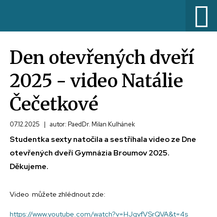
Den otevřených dveří
2025 - video Natálie
Čečetkové
07.12.2025
|
autor: PaedDr. Milan Kulhánek
Studentka sexty natočila a sestříhala video ze Dne
otevřených dveří Gymnázia Broumov 2025.
Děkujeme.
Video můžete zhlédnout zde:
https://www.youtube.com/watch?v=HJgvfVSrQVA&t=4s