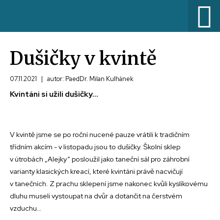
Dušičky v kvintě
07.11.2021
|
autor: PaedDr. Milan Kulhánek
Kvintáni si užili dušičky...
V kvintě jsme se po roční nucené pauze vrátili k tradičním
třídním akcím - v listopadu jsou to dušičky. Školní sklep
v útrobách „Alejky“ posloužil jako taneční sál pro záhrobní
varianty klasických kreací, které kvintáni právě nacvičují
v tanečních. Z prachu sklepení jsme nakonec kvůli kyslíkovému
dluhu museli vystoupat na dvůr a dotančit na čerstvém
vzduchu…