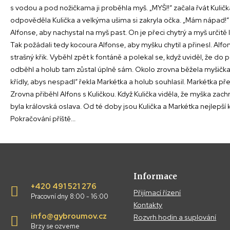
s vodou a pod nožičkama ji proběhla myš. „MYŠ!!“ začala řvát Kuli
odpověděla Kulička a velkýma ušima si zakryla očka. „Mám nápad!“ 
Alfonse, aby nachystal na myš past. On je přeci chytrý a myš určitě l
Tak požádali tedy kocoura Alfonse, aby myšku chytil a přinesl. Alfons
strašný křik. Vyběhl zpět k fontáně a polekal se, když uviděl, že
odběhl a holub tam zůstal úplně sám. Okolo zrovna běžela myšička 
křídly, abys nespadl“ řekla Markétka a holub souhlasil. Markétka př
Zrovna přiběhl Alfons s Kuličkou. Když Kulička viděla, že myška zachrá
byla královská oslava. Od té doby jsou Kulička a Markétka nejlepší
Pokračování příště...
Informace
+420 491 521 276
Přijímací řízení
Pracovní dny 8:00 - 16:00
Kontakty
info@gybroumov.cz
Rozvrh hodin a suplování
Brzy se ozveme