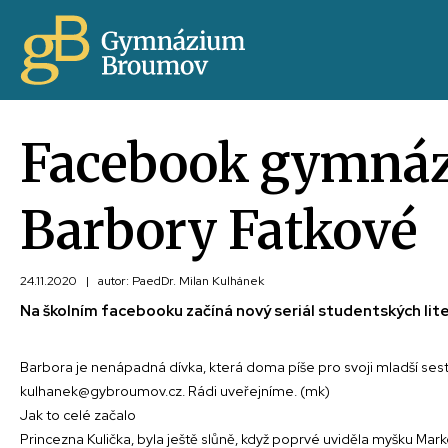
Facebook gymnázi
Barbory Fatkové
24.11.2020
|
autor: PaedDr. Milan Kulhánek
Na školním facebooku začíná nový seriál studentských liter
Barbora je nenápadná dívka, která doma píše pro svoji mladší sestru
kulhanek@gybroumov.cz. Rádi uveřejníme. (mk)
Jak to celé začalo
Princezna Kulička, byla ještě slůně, když poprvé uviděla myšku Marké