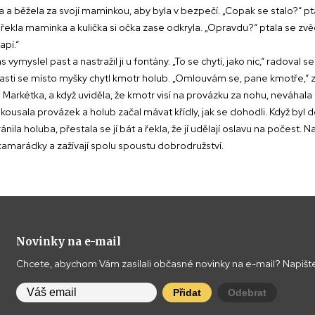
čka a běžela za svojí maminkou, aby byla v bezpečí. „Copak se stalo?“
řekla maminka a kulička si očka zase odkryla. „Opravdu?“ ptala se zv
apí.“
 vymyslel past a nastražil ji u fontány. „To se chytí, jako nic,“ radoval 
 do pasti se místo myšky chytl kmotr holub. „Omlouvám se, pane kmotře,
Markétka, a když uviděla, že kmotr visí na provázku za nohu, neváhal
ekousala provázek a holub začal mávat křídly, jak se dohodli. Když byl 
nila holuba, přestala se jí bát a řekla, že jí udělají oslavu na počest. 
 kamarádky a zažívají spolu spoustu dobrodružství.
Novinky na e-mail
Chcete, abychom Vám zasílali občasné novinky na e-mail? Napište
Přidat
Odebrat