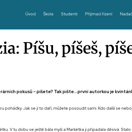
Úvod
Škola
Studenti
Přijímací řízení
Nadač
a: Píšu, píšeš, pí
árních pokusů - píšete? Tak pište...první autorkou je kvintán
 pohádky. Jak se jí to daří, můžete posoudit sami. Kdo další se nebojí
tku. V tu dobu se ještě bála myší a Markétka ji připadala děsivá. Stalo 