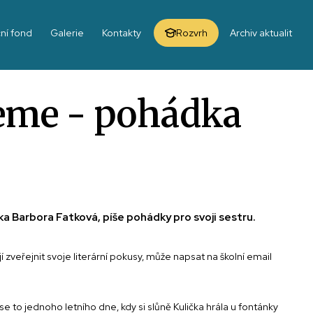
ní fond
Galerie
Kontakty
Rozvrh
Archiv aktualit
šeme - pohádka
ka Barbora Fatková, píše pohádky pro svoji sestru.
 zveřejnit svoje literární pokusy, může napsat na školní email
se to jednoho letního dne, kdy si slůně Kulička hrála u fontánky