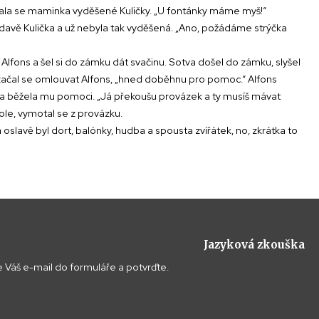
 ptala se maminka vyděšené Kuličky. „U fontánky máme myš!“
ědavě Kulička a už nebyla tak vyděšená. „Ano, požádáme strýčka
se Alfons a šel si do zámku dát svačinu. Sotva došel do zámku, slyšel
“ začal se omlouvat Alfons, „hned doběhnu pro pomoc.“ Alfons
a a běžela mu pomoci. „Já překoušu provázek a ty musíš mávat
dole, vymotal se z provázku.
Na oslavě byl dort, balónky, hudba a spousta zvířátek, no, zkrátka to
Jazyková zkouška
 Váš e-mail do formuláře a potvrďte.