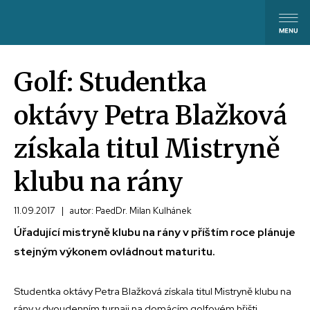
Golf: Studentka
oktávy Petra Blažková
získala titul Mistryně
klubu na rány
11.09.2017
|
autor: PaedDr. Milan Kulhánek
Úřadující mistryně klubu na rány v příštím roce plánuje
stejným výkonem ovládnout maturitu.
Studentka oktávy Petra Blažková získala titul Mistryně klubu na
rány v dvoudenním turnaji na domácím golfovém hřišti