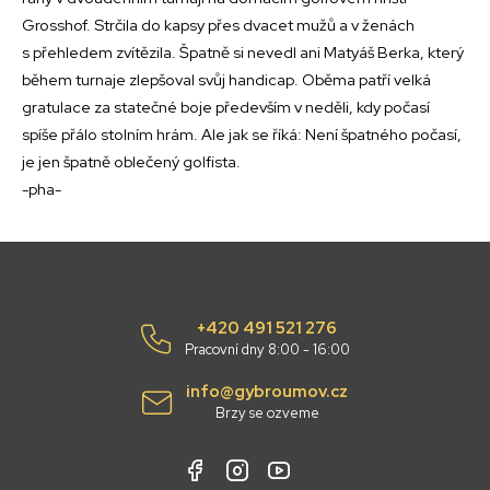
Grosshof. Strčila do kapsy přes dvacet mužů a v ženách
s přehledem zvítězila. Špatně si nevedl ani Matyáš Berka, který
během turnaje zlepšoval svůj handicap. Oběma patří velká
gratulace za statečné boje především v neděli, kdy počasí
spíše přálo stolním hrám. Ale jak se říká: Není špatného počasí,
je jen špatně oblečený golfista.
-pha-
+420 491 521 276
Pracovní dny 8:00 - 16:00
info@gybroumov.cz
Brzy se ozveme