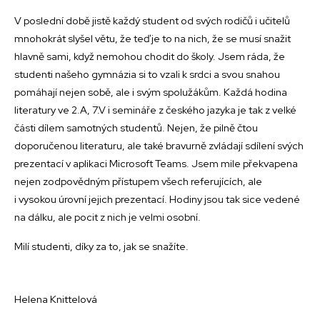
V poslední době jistě každý student od svých rodičů i učitelů
mnohokrát slyšel větu, že teď je to na nich, že se musí snažit
hlavně sami, když nemohou chodit do školy. Jsem ráda, že
studenti našeho gymnázia si to vzali k srdci a svou snahou
pomáhají nejen sobě, ale i svým spolužákům. Každá hodina
literatury ve 2.A, 7.V i semináře z českého jazyka je tak z velké
části dílem samotných studentů. Nejen, že pilně čtou
doporučenou literaturu, ale také bravurně zvládají sdílení svých
prezentací v aplikaci Microsoft Teams. Jsem mile překvapena
nejen zodpovědným přístupem všech referujících, ale
i vysokou úrovní jejich prezentací. Hodiny jsou tak sice vedené
na dálku, ale pocit z nich je velmi osobní.
Milí studenti, díky za to, jak se snažíte.
Helena Knittelová