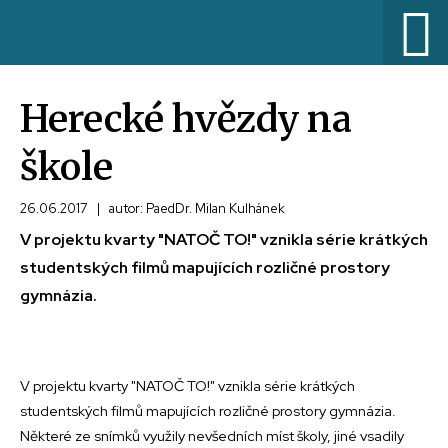
Herecké hvězdy na
škole
26.06.2017
|
autor: PaedDr. Milan Kulhánek
V projektu kvarty "NATOČ TO!" vznikla série krátkých
studentských filmů mapujících rozličné prostory
gymnázia.
V projektu kvarty "NATOČ TO!" vznikla série krátkých
studentských filmů mapujících rozličné prostory gymnázia.
Některé ze snímků využily nevšedních míst školy, jiné vsadily