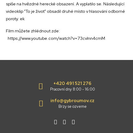
spíše na hvězdné herecké obsazení. A vyplatilo se. Následující
videoklip "To je život" obsadil druhé místo v hlasování odborné
poroty. ek
Film můžete zhlédnout zde:
https://www.youtube.com/watch?v=73cvlnn4cmM
+420 491 521 276
Pracovní dny 8:00 - 16:00
info@gybroumov.cz
Brzy se ozveme