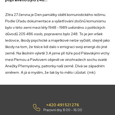
Zítra 27.června je Den památky obětí komunistického režimu.
Podle Úřadu dokumentace a vyšetřování zločinů komunismu
bylo v této zemi mezi léty 1948 - 1989 uvězněno z politických
důvodů 205 486 osob, popraveno bylo 248. To je jen vršek
ledovce, škody psychické a majetkové nelze vyčíslit, stejně jako
škody na tom, že tisíce lidí dalo v emigraci svoji energii do jiné
země. Na školním výletě 3.A jsme při túře pod Pálavskými vrchy
mezi Pernou a Pavlovem objevili ve vinohradech sochu svaté
Anežky Přemyslovny, patronky naší země. Dívá se západním
směrem. A já si myslím, že tak by to mělo i zůstat. (mk)
+420 491 521 276
Pracovní dny 8:00 - 16:00