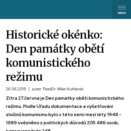
Historické okénko:
Den památky obětí
komunistického
režimu
26.06.2019
|
autor: PaedDr. Milan Kulhánek
Zítra 27.června je Den památky obětí komunistického
režimu. Podle Úřadu dokumentace a vyšetřování
zločinů komunismu bylo v této zemi mezi léty 1948 -
1989 uvězněno z politických důvodů 205 486 osob,
popraveno bylo 248...