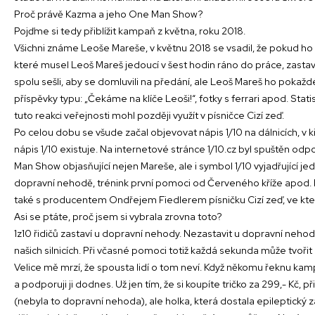
Proč právě Kazma a jeho One Man Show?
Pojďme si tedy přiblížit kampaň z května, roku 2018.
Všichni známe Leoše Mareše, v květnu 2018 se vsadil, že pokud ho 
které musel Leoš Mareš jedoucí v šest hodin ráno do práce, zastavi
spolu sešli, aby se domluvili na předání, ale Leoš Mareš ho pokaždé
příspěvky typu: „Čekáme na klíče Leoši!“, fotky s ferrari apod. S
tuto reakci veřejnosti mohl později využít v písničce Cizí zeď.
Po celou dobu se všude začal objevovat nápis 1/10 na dálnicích, v 
nápis 1/10 existuje. Na internetové stránce 1/10.cz byl spuštěn odpo
Man Show objasňující nejen Mareše, ale i symbol 1/10 vyjadřující jed
dopravní nehodě, trénink první pomoci od Červeného kříže apod. Ka
také s producentem Ondřejem Fiedlerem písničku Cizí zeď, ve k
Asi se ptáte, proč jsem si vybrala zrovna toto?
1z10 řidičů zastaví u dopravní nehody. Nezastavit u dopravní nehod
našich silnicích. Při včasné pomoci totiž každá sekunda může tvořit
Velice mě mrzí, že spousta lidí o tom neví. Když někomu řeknu kampa
a podporuji ji dodnes. Už jen tím, že si koupíte tričko za 299,- Kč
(nebyla to dopravní nehoda), ale holka, která dostala epileptický zá