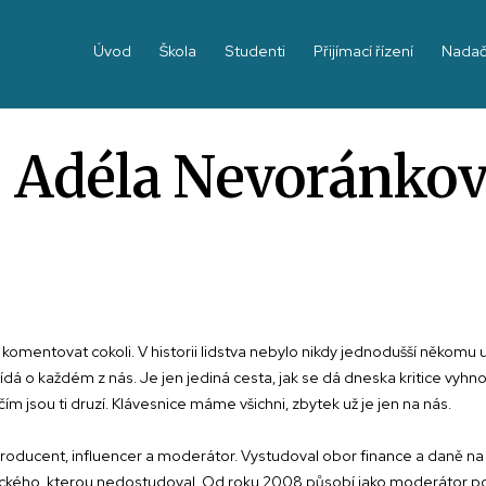
Úvod
Škola
Studenti
Přijímací řízení
Nadač
 Adéla Nevoránkov
omentovat cokoli. V historii lidstva nebylo nikdy jednodušší někomu ubl
o každém z nás. Je jen jediná cesta, jak se dá dneska kritice vyhnout
čím jsou ti druzí. Klávesnice máme všichni, zbytek už je jen na nás.
oducent, influencer a moderátor. Vystudoval obor finance a daně na s
eckého, kterou nedostudoval. Od roku 2008 působí jako moderátor po