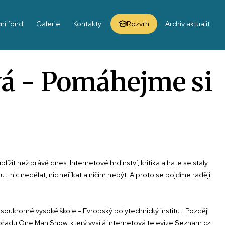
ní fond
Galerie
Kontakty
Rozvrh
Archiv aktualit
á - Pomáhejme si
ížit než právě dnes. Internetové hrdinství, kritika a hate se staly
, nic nedělat, nic neříkat a ničím nebýt. A proto se pojďme raději
oukromé vysoké škole – Evropský polytechnický institut. Později
řadu One Man Show, který vysílá internetová televize Seznam.cz.