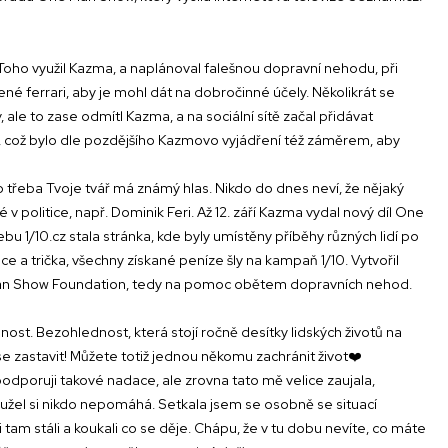
Toho využil Kazma, a naplánoval falešnou dopravní nehodu, při
é ferrari, aby je mohl dát na dobročinné účely. Několikrát se
ale to zase odmítl Kazma, a na sociální sítě začal přidávat
e, což bylo dle pozdějšího Kazmovo vyjádření též záměrem, aby
o třeba Tvoje tvář má známý hlas. Nikdo do dnes neví, že nějaký
v politice, např. Dominik Feri. Až 12. září Kazma vydal nový díl One
bu 1/10.cz stala stránka, kde byly umístěny příběhy různých lidí po
 a trička, všechny získané peníze šly na kampaň 1/10. Vytvořil
 Man Show Foundation, tedy na pomoc obětem dopravních nehod.
ost. Bezohlednost, která stojí ročně desítky lidských životů na
 se zastavit! Můžete totiž jednou někomu zachránit život❤️
epodporuji takové nadace, ale zrovna tato mě velice zaujala,
bohužel si nikdo nepomáhá. Setkala jsem se osobně se situací
i tam stáli a koukali co se děje. Chápu, že v tu dobu nevíte, co máte