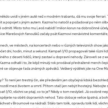
někdo uvidí v jiném autě než v modrém trabantu, dá mu svoje ferrari. 
t a popojet s jiným autem. Kazma ho natočil a požadoval po něm slíben
 odmítl. Místo toho mu Leoš nabídl 1 milion korun na dobročinné účely, 
tatisíce Marešových fanoušků začaly psát Kazmovi nenávistné komentář
kinech, ve městech, na koncertech nebo v různých televizních show jak
čet dní, hodin, minut a sekund. Kampaň 1/10 propagovali také různí lidé 
iného z deseti řidičů, který zastaví u dopravní nehody. Zároveň se z we
zma odhalil i to, že když minulý rok prodával předražené merch čepice
teré se objevuje řada známých zpěváků. Veškerý výdělek jde na One
y? To není jen trestný čin, ale především jen obyčejná lidská bezohledn
 rozdíl mezi životem a smrtí. Přitom stačí jen nebýt lhostejný. Nebojte
ň 1/10, všichni se ptají, co to je? Nikdy o tom neslyšeli. Já osobně n
, přispějete na oběti dopravních nehod. Tato doba je velice špatná, a 
chvat v Broumově na nádraží. Stálo tam tolik, opravdu tolik lidí, všichn