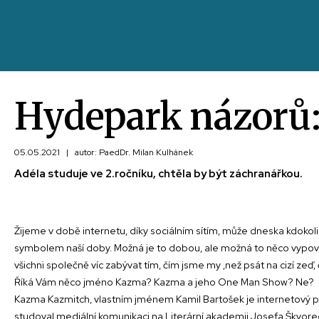
Hydepark názorů:
05.05.2021
|
autor: PaedDr. Milan Kulhánek
Adéla studuje ve 2.ročníku, chtěla by být záchranářkou.
Žijeme v době internetu, díky sociálním sítím, může dneska kdokoli k
symbolem naší doby. Možná je to dobou, ale možná to něco vypovídá 
všichni společně víc zabývat tím, čím jsme my ,než psát na cizí zeď, 
Říká Vám něco jméno Kazma? Kazma a jeho One Man Show? Ne?
Kazma Kazmitch, vlastním jménem Kamil Bartošek je internetový pr
studoval mediální komunikaci na Literární akademii Josefa Škvor