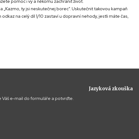
můžete pomoc i vy a někomu zachránit život.
řekla „Kazmo, ty jsi neskutečnej borec“. Uskutečnit takovou kampaň
m odkaz na celý díl 1/10 zastaví u dopravní nehody, jestli máte čas,
Jazyková zkouška
 Váš e-mail do formuláře a potvrďte.