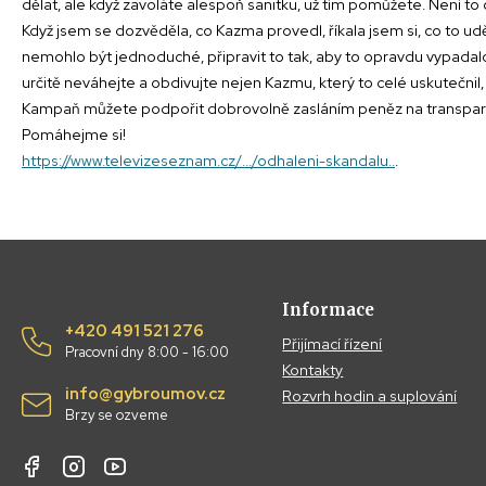
dělat, ale když zavoláte alespoň sanitku, už tím pomůžete. Není to 
Když jsem se dozvěděla, co Kazma provedl, říkala jsem si, co to udě
nemohlo být jednoduché, připravit to tak, aby to opravdu vypadalo reá
určitě neváhejte a obdivujte nejen Kazmu, který to celé uskutečnil,
Kampaň můžete podpořit dobrovolně zasláním peněz na transparentn
Pomáhejme si!
https://www.televizeseznam.cz/.../odhaleni-skandalu..
.
Informace
+420 491 521 276
Přijímací řízení
Pracovní dny 8:00 - 16:00
Kontakty
info@gybroumov.cz
Rozvrh hodin a suplování
Brzy se ozveme