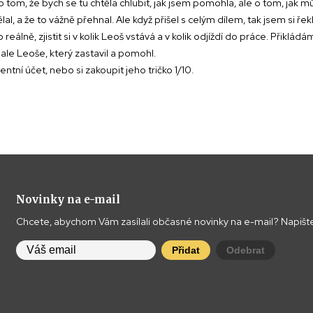
o tom, že bych se tu chtěla chlubit, jak jsem pomohla, ale o tom, jak 
lal, a že to vážně přehnal. Ale když přišel s celým dílem, tak jsem si 
lně, zjistit si v kolik Leoš vstává a v kolik odjíždí do práce. Přikládá
 ale Leoše, který zastavil a pomohl.
í účet, nebo si zakoupit jeho tričko 1/10.
Novinky na e-mail
Chcete, abychom Vám zasílali občasné novinky na e-mail? Napište
Přidat
Odebrat