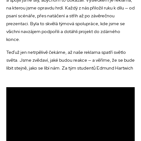
na kterou jsme opravdu hrdí. Každý z nás přiložil ruku k dílu — od
psaní scénáře, přes natáčení a střih až po závěrečnou
prezentaci. Byla to skvělá týmová spolupráce, kde jsme se
všichni navzájem podpořili a dotáhli projekt do zdárného
konce.
Teď už jen netrpělivě čekáme, až naše reklama spatří světlo
světa. Jsme zvědaví, jaké budou reakce — a věříme, že se bude
líbit stejně, jako se líbí nám. Za tým studentů Edmund Hartwich