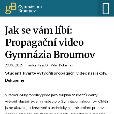
Jak se vám líbí:
Propagační video
Gymnázia Broumov
29.06.2025
|
autor: PaedDr. Milan Kulhánek
Studenti kvarty vytvořili propagační video naší školy.
Děkujeme.
V rámci výuky robotiky jsme jako skupina studentů kvarty
vytvořili vlastní reklamní video pro Gymnázium Broumov. Chtěli
jsme ukázat, jak kreativně a technicky zdatně umíme pracovat,
a spojili jsme síly, abychom to dokázali. Výsledkem je reklama,