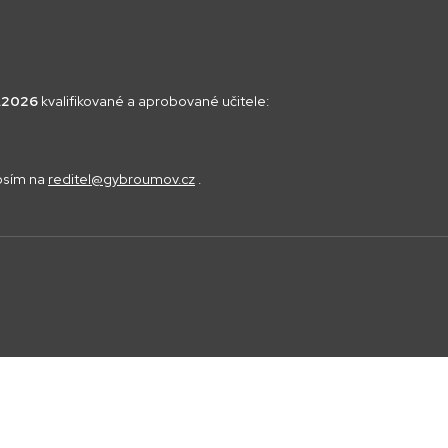
8.2026
kvalifikované a aprobované učitele:
rosím na
reditel@gybroumov.cz
.