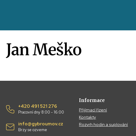
Jan Meško
Informace
+420 491 521 276
Přijímací řízení
Pracovní dny 8:00 - 16:00
Kontakty
info@gybroumov.cz
Rozvrh hodin a suplování
Brzy se ozveme