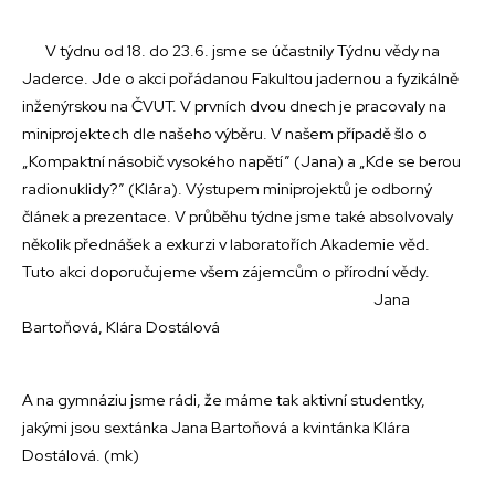
V týdnu od 18. do 23.6. jsme se účastnily Týdnu vědy na
Jaderce. Jde o akci pořádanou Fakultou jadernou a fyzikálně
inženýrskou na ČVUT. V prvních dvou dnech je pracovaly na
miniprojektech dle našeho výběru. V našem případě šlo o
„Kompaktní násobič vysokého napětí” (Jana) a „Kde se berou
radionuklidy?” (Klára). Výstupem miniprojektů je odborný
článek a prezentace. V průběhu týdne jsme také absolvovaly
několik přednášek a exkurzi v laboratořích Akademie věd.
Tuto akci doporučujeme všem zájemcům o přírodní vědy.
Jana
Bartoňová, Klára Dostálová
A na gymnáziu jsme rádi, že máme tak aktivní studentky,
jakými jsou sextánka Jana Bartoňová a kvintánka Klára
Dostálová. (mk)