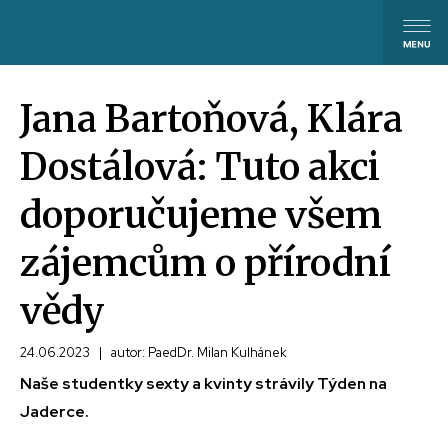
Jana Bartoňová, Klára
Dostálová: Tuto akci
doporučujeme všem
zájemcům o přírodní
vědy
24.06.2023
|
autor: PaedDr. Milan Kulhánek
Naše studentky sexty a kvinty strávily Týden na
Jaderce.