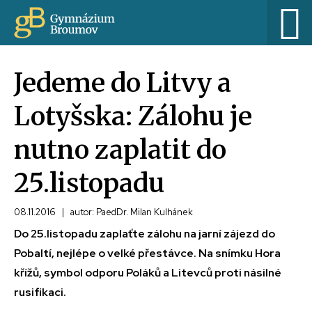
Jedeme do Litvy a
Lotyšska: Zálohu je
nutno zaplatit do
25.listopadu
08.11.2016
|
autor: PaedDr. Milan Kulhánek
Do 25.listopadu zaplaťte zálohu na jarní zájezd do
Pobaltí, nejlépe o velké přestávce. Na snímku Hora
křížů, symbol odporu Poláků a Litevců proti násilné
rusifikaci.