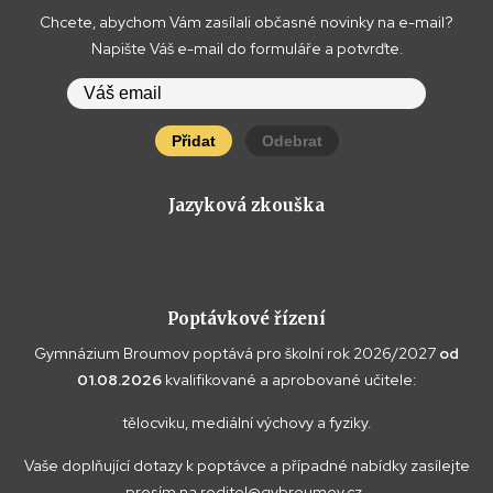
Chcete, abychom Vám zasílali občasné novinky na e-mail?
Napište Váš e-mail do formuláře a potvrďte.
Přidat
Odebrat
Jazyková zkouška
Poptávkové řízení
Gymnázium Broumov poptává pro školní rok 2026/2027
od
01.08.2026
kvalifikované a aprobované učitele:
tělocviku, mediální výchovy a fyziky.
Vaše doplňující dotazy k poptávce a případné nabídky zasílejte
prosím na
reditel@gybroumov.cz
.