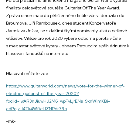
Porota prestižního amerického magazínu Guitar World vybrala
finalisty celosvětové soutěže Guitarist Of The Year Award.
Zpráva o nominaci do pětičlenného finále včera dorazila i do
Broumova. Jiří Rambousek, dnes student Konzervatoře
Jaroslava Ježka, se s dalšími čtyřmi nominanty utká o celkové
vítězství. Vítěze pro rok 2020 vybere odborná porota v čele
s megastar světové kytary Johnem Petruccim s přihlédnutím k
hlasování fanoušků na internetu.
Hlasovat můžete zde:
https://www.guitarworld.com/news/vote-for-the-winner-of-
electric-guitarist-of-the-year-2020?
fbclid=IwAR3nJiuwHJ2M6_wpFvLjrENs_9knW1mKBi-
cdPojzH4Tk4WfteHZNPdr79o
-mk-