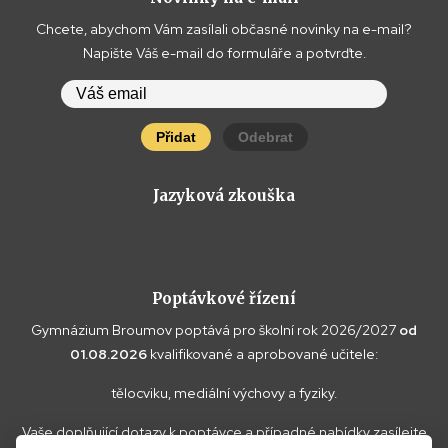
Chcete, abychom Vám zasílali občasné novinky na e-mail?
Napište Váš e-mail do formuláře a potvrďte.
Přidat
Odebrat
Jazyková zkouška
Poptávkové řízení
Gymnázium Broumov poptává pro školní rok 2026/2027
od
01.08.2026
kvalifikované a aprobované učitele:
tělocviku, mediální výchovy a fyziky.
Vaše doplňující dotazy k poptávce a případné nabídky zasílejte