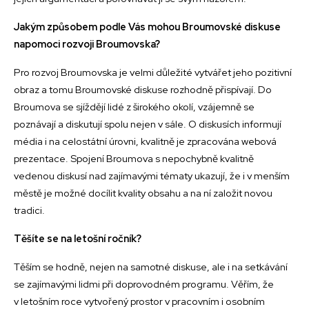
Jakým způsobem podle Vás mohou Broumovské diskuse
napomoci rozvoji Broumovska?
Pro rozvoj Broumovska je velmi důležité vytvářet jeho pozitivní
obraz a tomu Broumovské diskuse rozhodně přispívají. Do
Broumova se sjíždějí lidé z širokého okolí, vzájemně se
poznávají a diskutují spolu nejen v sále. O diskusích informují
média i na celostátní úrovni, kvalitně je zpracována webová
prezentace. Spojení Broumova s nepochybně kvalitně
vedenou diskusí nad zajímavými tématy ukazují, že i v menším
městě je možné docílit kvality obsahu a na ní založit novou
tradici.
Těšíte se na letošní ročník?
Těším se hodně, nejen na samotné diskuse, ale i na setkávání
se zajímavými lidmi při doprovodném programu. Věřím, že
v letošním roce vytvořený prostor v pracovním i osobním