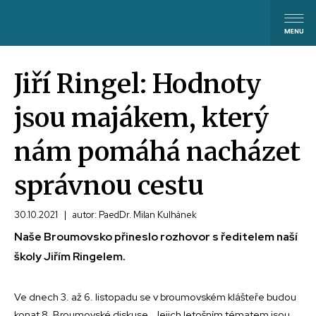
Jiří Ringel: Hodnoty
jsou majákem, který
nám pomáhá nacházet
správnou cestu
30.10.2021
|
autor: PaedDr. Milan Kulhánek
Naše Broumovsko přineslo rozhovor s ředitelem naší
školy Jiřím Ringelem.
Ve dnech 3. až 6. listopadu se v broumovském klášteře budou
konat 8. Broumovské diskuse. Jejich letošním tématem jsou