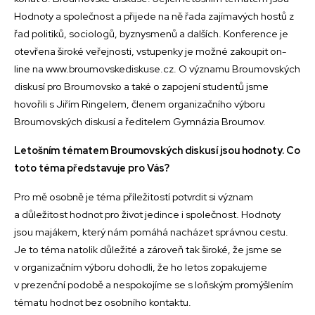
Hodnoty a společnost a přijede na ně řada zajímavých hostů z
řad politiků, sociologů, byznysmenů a dalších. Konference je
otevřena široké veřejnosti, vstupenky je možné zakoupit on-
line na www.broumovskediskuse.cz. O významu Broumovských
diskusí pro Broumovsko a také o zapojení studentů jsme
hovořili s Jiřím Ringelem, členem organizačního výboru
Broumovských diskusí a ředitelem Gymnázia Broumov.
Letošním tématem Broumovských diskusí jsou hodnoty. Co
toto téma představuje pro Vás?
Pro mě osobně je téma příležitostí potvrdit si význam
a důležitost hodnot pro život jedince i společnost. Hodnoty
jsou majákem, který nám pomáhá nacházet správnou cestu.
Je to téma natolik důležité a zároveň tak široké, že jsme se
v organizačním výboru dohodli, že ho letos zopakujeme
v prezenční podobě a nespokojíme se s loňským promýšlením
tématu hodnot bez osobního kontaktu.