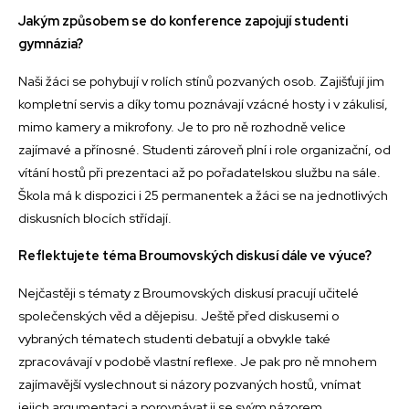
Jakým způsobem se do konference zapojují studenti
gymnázia?
Naši žáci se pohybují v rolích stínů pozvaných osob. Zajišťují jim
kompletní servis a díky tomu poznávají vzácné hosty i v zákulisí,
mimo kamery a mikrofony. Je to pro ně rozhodně velice
zajímavé a přínosné. Studenti zároveň plní i role organizační, od
vítání hostů při prezentaci až po pořadatelskou službu na sále.
Škola má k dispozici i 25 permanentek a žáci se na jednotlivých
diskusních blocích střídají.
Reflektujete téma Broumovských diskusí dále ve výuce?
Nejčastěji s tématy z Broumovských diskusí pracují učitelé
společenských věd a dějepisu. Ještě před diskusemi o
vybraných tématech studenti debatují a obvykle také
zpracovávají v podobě vlastní reflexe. Je pak pro ně mnohem
zajímavější vyslechnout si názory pozvaných hostů, vnímat
jejich argumentaci a porovnávat ji se svým názorem.