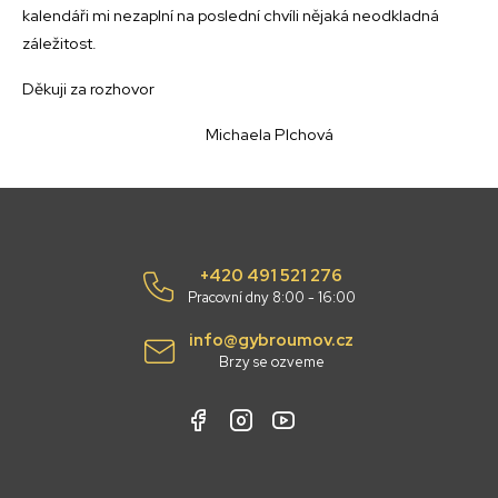
kalendáři mi nezaplní na poslední chvíli nějaká neodkladná
záležitost.
Děkuji za rozhovor
Michaela Plchová
+420 491 521 276
Pracovní dny 8:00 - 16:00
info@gybroumov.cz
Brzy se ozveme